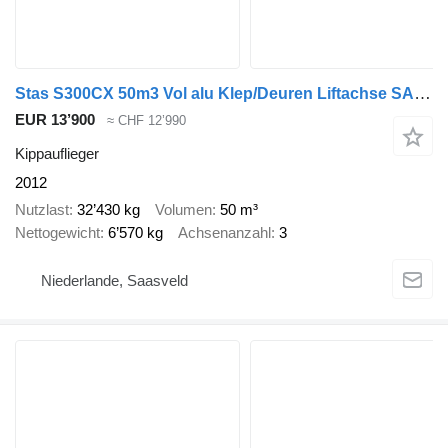
Stas S300CX 50m3 Vol alu Klep/Deuren Liftachse SAF Scheibenbremsen
EUR 13’900
≈ CHF 12’990
Kippauflieger
2012
Nutzlast
32’430 kg
Volumen
50 m³
Nettogewicht
6’570 kg
Achsenanzahl
3
Niederlande, Saasveld