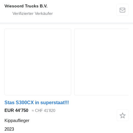
Vriesoord Trucks B.V.
Stas S300CX in superstaat!!!
EUR 44’750
≈ CHF 41’820
Kippauflieger
2023