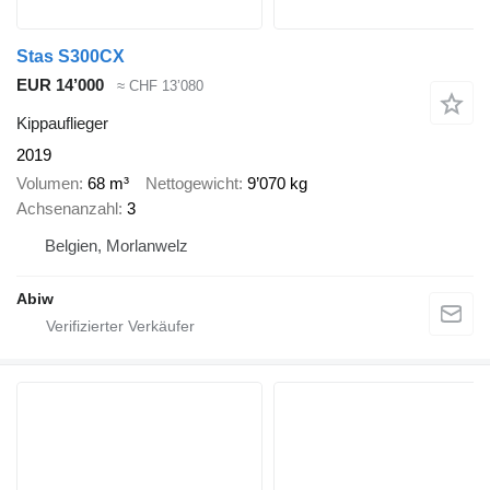
Stas S300CX
EUR 14’000
≈ CHF 13’080
Kippauflieger
2019
Volumen
68 m³
Nettogewicht
9’070 kg
Achsenanzahl
3
Belgien, Morlanwelz
Abiw