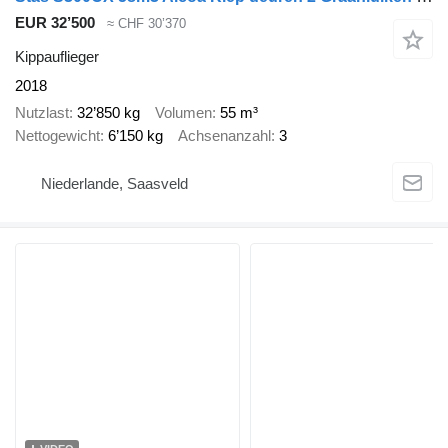
EUR 32’500
≈ CHF 30’370
Kippauflieger
2018
Nutzlast
32’850 kg
Volumen
55 m³
Nettogewicht
6’150 kg
Achsenanzahl
3
Niederlande, Saasveld