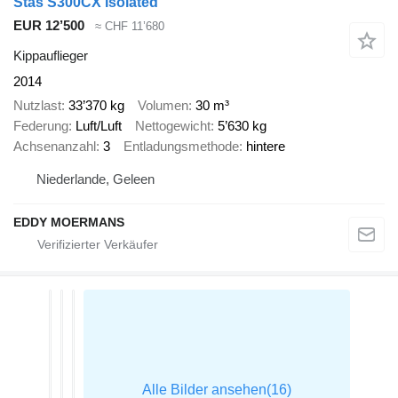
Stas S300CX Isolated
EUR 12’500
≈ CHF 11’680
Kippauflieger
2014
Nutzlast
33’370 kg
Volumen
30 m³
Federung
Luft/Luft
Nettogewicht
5’630 kg
Achsenanzahl
3
Entladungsmethode
hintere
Niederlande, Geleen
EDDY MOERMANS