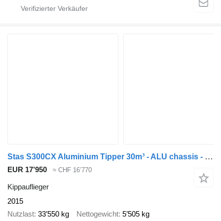
Stas S300CX Aluminium Tipper 30m³ - ALU chassis - Teflon Floor Plate
EUR 17’950
≈ CHF 16’770
Kippauflieger
2015
Nutzlast
33’550 kg
Nettogewicht
5’505 kg