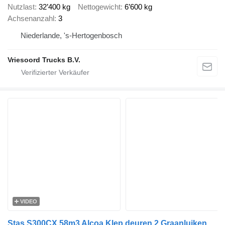
Nutzlast
32’400 kg
Nettogewicht
6’600 kg
Achsenanzahl
3
Niederlande, 's-Hertogenbosch
Vriesoord Trucks B.V.
VIDEO
Stas S300CX 58m3 Alcoa Klep deuren 2 Graanluiken 09-2026