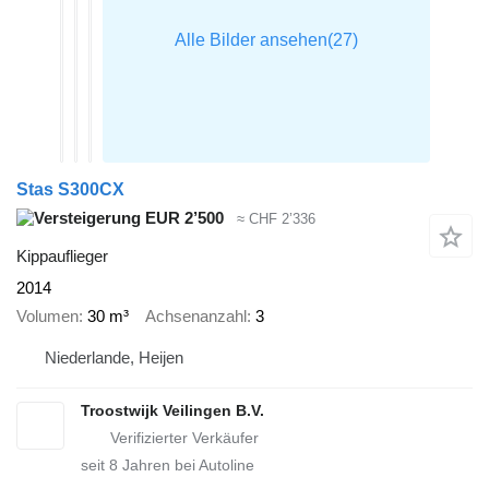
Stas S300CX
EUR 2’500
≈ CHF 2’336
Kippauflieger
2014
Volumen
30 m³
Achsenanzahl
3
Niederlande, Heijen
Troostwijk Veilingen B.V.
seit
8
Jahren bei Autoline