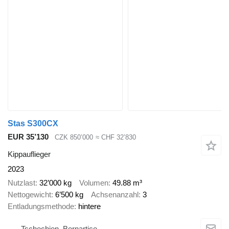
Stas S300CX
EUR 35’130
CZK 850’000
≈ CHF 32’830
Kippauflieger
2023
Nutzlast
32’000 kg
Volumen
49.88 m³
Nettogewicht
6’500 kg
Achsenanzahl
3
Entladungsmethode
hintere
Tschechien, Bernartice