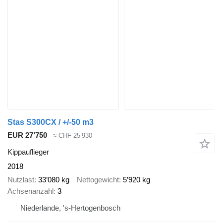
Stas S300CX / +/-50 m3
EUR 27’750
≈ CHF 25’930
Kippauflieger
2018
Nutzlast
33’080 kg
Nettogewicht
5’920 kg
Achsenanzahl
3
Niederlande, 's-Hertogenbosch