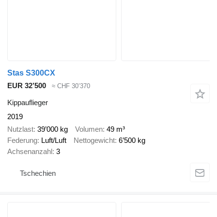
Stas S300CX
EUR 32’500
≈ CHF 30’370
Kippauflieger
2019
Nutzlast
39’000 kg
Volumen
49 m³
Federung
Luft/Luft
Nettogewicht
6’500 kg
Achsenanzahl
3
Tschechien