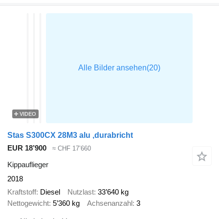
VIDEO
Stas S300CX 28M3 alu ,durabricht
EUR 18’900
≈ CHF 17’660
Kippauflieger
2018
Kraftstoff
Diesel
Nutzlast
33’640 kg
Nettogewicht
5’360 kg
Achsenanzahl
3