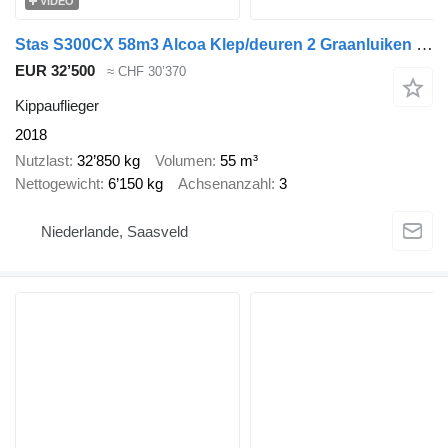
VIDEO
Stas S300CX 58m3 Alcoa Klep/deuren 2 Graanluiken NL Trailer APK/TUV 1
EUR 32’500
≈ CHF 30’370
Kippauflieger
2018
Nutzlast
32’850 kg
Volumen
55 m³
Nettogewicht
6’150 kg
Achsenanzahl
3
Niederlande, Saasveld