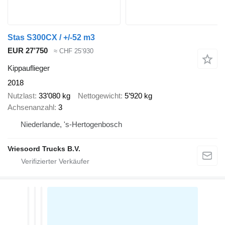
Stas S300CX / +/-52 m3
EUR 27’750
≈ CHF 25’930
Kippauflieger
2018
Nutzlast
33’080 kg
Nettogewicht
5’920 kg
Achsenanzahl
3
Niederlande, 's-Hertogenbosch
Vriesoord Trucks B.V.