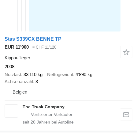
Stas S339CX BENNE TP
EUR 11’900
≈ CHF 11’120
Kippauflieger
2008
Nutzlast
33’110 kg
Nettogewicht
4’890 kg
Achsenanzahl
3
Belgien
The Truck Company
seit
20
Jahren bei Autoline