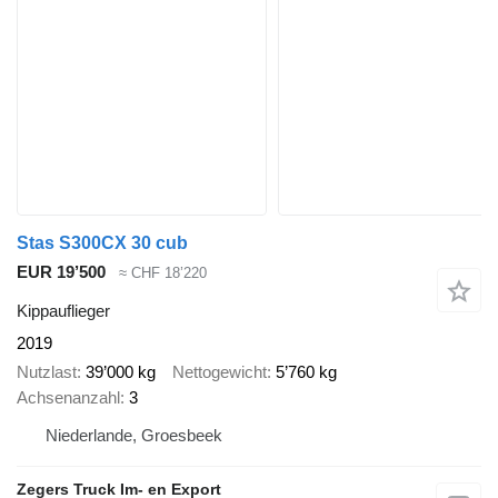
Stas S300CX 30 cub
EUR 19’500
≈ CHF 18’220
Kippauflieger
2019
Nutzlast
39’000 kg
Nettogewicht
5’760 kg
Achsenanzahl
3
Niederlande, Groesbeek
Zegers Truck Im- en Export