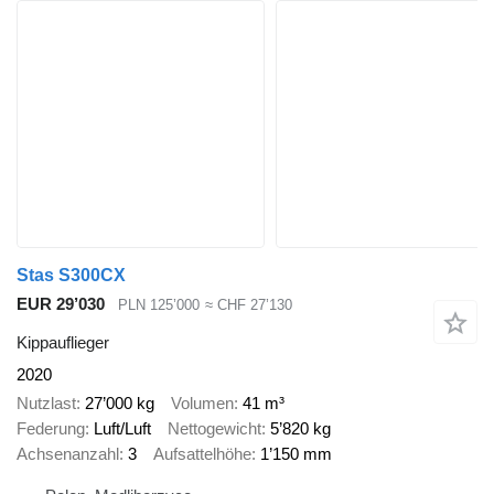
Stas S300CX
EUR 29’030
PLN 125’000
≈ CHF 27’130
Kippauflieger
2020
Nutzlast
27’000 kg
Volumen
41 m³
Federung
Luft/Luft
Nettogewicht
5’820 kg
Achsenanzahl
3
Aufsattelhöhe
1’150 mm