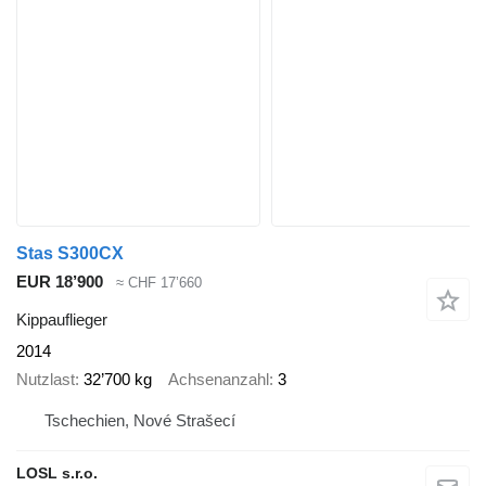
Stas S300CX
EUR 18’900
≈ CHF 17’660
Kippauflieger
2014
Nutzlast
32’700 kg
Achsenanzahl
3
Tschechien, Nové Strašecí
LOSL s.r.o.