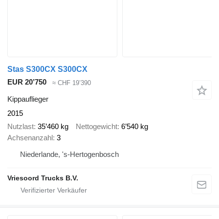
Stas S300CX S300CX
EUR 20’750
≈ CHF 19’390
Kippauflieger
2015
Nutzlast
35’460 kg
Nettogewicht
6’540 kg
Achsenanzahl
3
Niederlande, 's-Hertogenbosch
Vriesoord Trucks B.V.