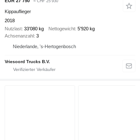
EUR 27’750
≈ CHF 25’930
Kippauflieger
2018
Nutzlast
33’080 kg
Nettogewicht
5’920 kg
Achsenanzahl
3
Niederlande, 's-Hertogenbosch
Vriesoord Trucks B.V.