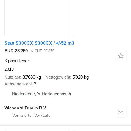
Stas S300CX S300CX / +/-52 m3
EUR 28’750
≈ CHF 26’870
Kippauflieger
2018
Nutzlast
33’080 kg
Nettogewicht
5’920 kg
Achsenanzahl
3
Niederlande, 's-Hertogenbosch
Vriesoord Trucks B.V.