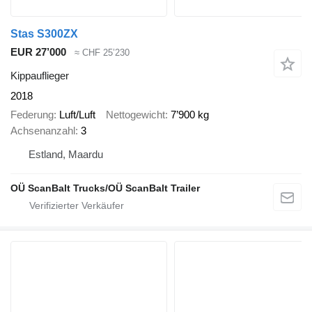
Stas S300ZX
EUR 27’000
≈ CHF 25’230
Kippauflieger
2018
Federung
Luft/Luft
Nettogewicht
7’900 kg
Achsenanzahl
3
Estland, Maardu
OÜ ScanBalt Trucks/OÜ ScanBalt Trailer