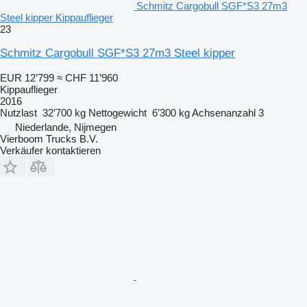
Schmitz Cargobull SGF*S3 27m3
Steel kipper Kippauflieger
23
Schmitz Cargobull SGF*S3 27m3 Steel kipper
EUR 12’799
≈ CHF 11’960
Kippauflieger
2016
Nutzlast
32’700 kg
Nettogewicht
6’300 kg
Achsenanzahl
3
Niederlande, Nijmegen
Vierboom Trucks B.V.
Verkäufer kontaktieren