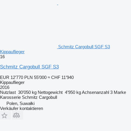
Schmitz Cargobull SGF S3
Kippauflieger
16
Schmitz Cargobull SGF S3
EUR 12’770
PLN 55’000
≈ CHF 11’940
Kippauflieger
2016
Nutzlast
30’050 kg
Nettogewicht
4’950 kg
Achsenanzahl
3
Marke
Karosserie
Schmitz Cargobull
Polen, Suwałki
Verkäufer kontaktieren