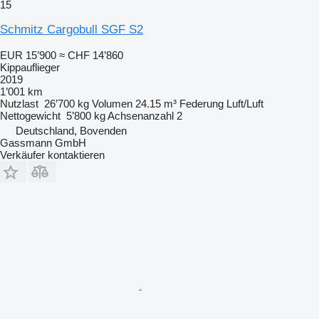
15
Schmitz Cargobull SGF S2
EUR 15’900
≈ CHF 14’860
Kippauflieger
2019
1’001 km
Nutzlast
26’700 kg
Volumen
24.15 m³
Federung
Luft/Luft
Nettogewicht
5’800 kg
Achsenanzahl
2
Deutschland, Bovenden
Gassmann GmbH
Verkäufer kontaktieren