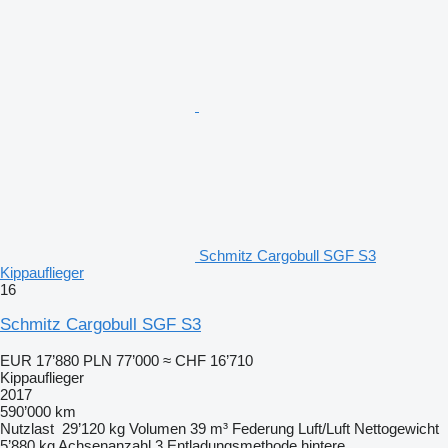
Schmitz Cargobull SGF S3
Kippauflieger
16
Schmitz Cargobull SGF S3
EUR 17’880
PLN 77’000
≈ CHF 16’710
Kippauflieger
2017
590’000 km
Nutzlast
29’120 kg
Volumen
39 m³
Federung
Luft/Luft
Nettogewicht
5’880 kg
Achsenanzahl
3
Entladungsmethode
hintere