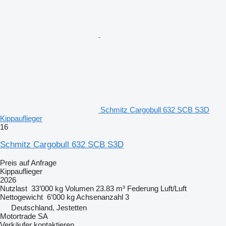
Schmitz Cargobull 632 SCB S3D
Kippauflieger
16
Schmitz Cargobull 632 SCB S3D
Preis auf Anfrage
Kippauflieger
2026
Nutzlast
33’000 kg
Volumen
23.83 m³
Federung
Luft/Luft
Nettogewicht
6’000 kg
Achsenanzahl
3
Deutschland, Jestetten
Motortrade SA
Verkäufer kontaktieren