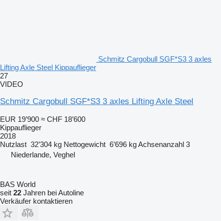
Schmitz Cargobull SGF*S3 3 axles
Lifting Axle Steel Kippauflieger
27
VIDEO
Schmitz Cargobull SGF*S3 3 axles Lifting Axle Steel
EUR 19’900
≈ CHF 18’600
Kippauflieger
2018
Nutzlast
32’304 kg
Nettogewicht
6’696 kg
Achsenanzahl
3
Niederlande, Veghel
BAS World
seit
22
Jahren bei Autoline
Verkäufer kontaktieren