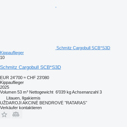
Schmitz Cargobull SCB*S3D
Kippauflieger
10
Schmitz Cargobull SCB*S3D
EUR 24’700
≈ CHF 23’080
Kippauflieger
2025
Volumen
53 m³
Nettogewicht
6’039 kg
Achsenanzahl
3
Litauen, Ilgakiemis
UŽDAROJI AKCINĖ BENDROVĖ "RATARAS"
Verkäufer kontaktieren