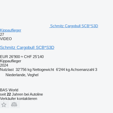
Schmitz Cargobull SCB*S3D
Kippauflieger
27
VIDEO
Schmitz Cargobull SCB*S3D
EUR 26’900
≈ CHF 25’140
Kippauflieger
2024
Nutzlast
32’756 kg
Nettogewicht
6’244 kg
Achsenanzahl
3
Niederlande, Veghel
BAS World
seit
22
Jahren bei Autoline
Verkäufer kontaktieren