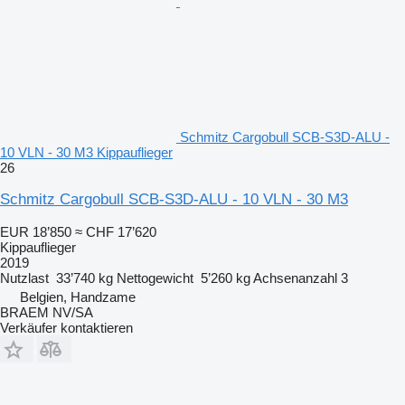
Schmitz Cargobull SCB-S3D-ALU -
10 VLN - 30 M3 Kippauflieger
26
Schmitz Cargobull SCB-S3D-ALU - 10 VLN - 30 M3
EUR 18’850
≈ CHF 17’620
Kippauflieger
2019
Nutzlast
33’740 kg
Nettogewicht
5’260 kg
Achsenanzahl
3
Belgien, Handzame
BRAEM NV/SA
Verkäufer kontaktieren