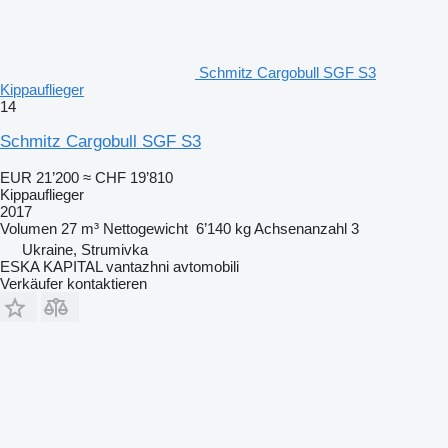
Schmitz Cargobull SGF S3
Kippauflieger
14
Schmitz Cargobull SGF S3
EUR 21’200
≈ CHF 19’810
Kippauflieger
2017
Volumen
27 m³
Nettogewicht
6’140 kg
Achsenanzahl
3
Ukraine, Strumivka
ESKA KAPITAL vantazhni avtomobili
Verkäufer kontaktieren