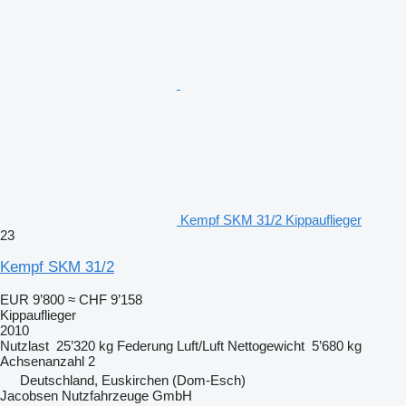
Kempf SKM 31/2 Kippauflieger
23
Kempf SKM 31/2
EUR 9’800
≈ CHF 9’158
Kippauflieger
2010
Nutzlast
25’320 kg
Federung
Luft/Luft
Nettogewicht
5’680 kg
Achsenanzahl
2
Deutschland, Euskirchen (Dom-Esch)
Jacobsen Nutzfahrzeuge GmbH