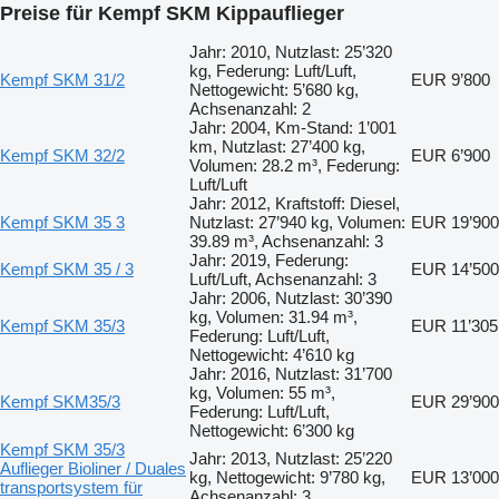
Preise für Kempf SKM Kippauflieger
Jahr: 2010, Nutzlast: 25’320
kg, Federung: Luft/Luft,
Kempf SKM 31/2
EUR 9’800
Nettogewicht: 5’680 kg,
Achsenanzahl: 2
Jahr: 2004, Km-Stand: 1’001
km, Nutzlast: 27’400 kg,
Kempf SKM 32/2
EUR 6’900
Volumen: 28.2 m³, Federung:
Luft/Luft
Jahr: 2012, Kraftstoff: Diesel,
Kempf SKM 35 3
Nutzlast: 27’940 kg, Volumen:
EUR 19’900
39.89 m³, Achsenanzahl: 3
Jahr: 2019, Federung:
Kempf SKM 35 / 3
EUR 14’500
Luft/Luft, Achsenanzahl: 3
Jahr: 2006, Nutzlast: 30’390
kg, Volumen: 31.94 m³,
Kempf SKM 35/3
EUR 11’305
Federung: Luft/Luft,
Nettogewicht: 4’610 kg
Jahr: 2016, Nutzlast: 31’700
kg, Volumen: 55 m³,
Kempf SKM35/3
EUR 29’900
Federung: Luft/Luft,
Nettogewicht: 6’300 kg
Kempf SKM 35/3
Jahr: 2013, Nutzlast: 25’220
Auflieger Bioliner / Duales
kg, Nettogewicht: 9’780 kg,
EUR 13’000
transportsystem für
Achsenanzahl: 3