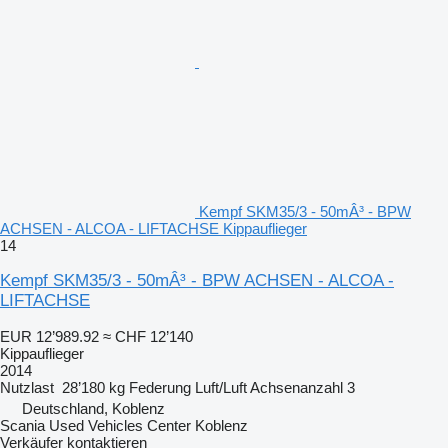
Kempf SKM35/3 - 50mÂ³ - BPW
ACHSEN - ALCOA - LIFTACHSE Kippauflieger
14
Kempf SKM35/3 - 50mÂ³ - BPW ACHSEN - ALCOA -
LIFTACHSE
EUR 12’989.92
≈ CHF 12’140
Kippauflieger
2014
Nutzlast
28’180 kg
Federung
Luft/Luft
Achsenanzahl
3
Deutschland, Koblenz
Scania Used Vehicles Center Koblenz
Verkäufer kontaktieren