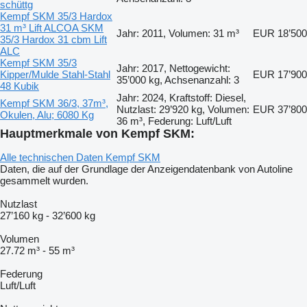
schüttg
Kempf SKM 35/3 Hardox
31 m³ Lift ALCOA SKM
Jahr: 2011, Volumen: 31 m³
EUR 18’500
35/3 Hardox 31 cbm Lift
ALC
Kempf SKM 35/3
Jahr: 2017, Nettogewicht:
Kipper/Mulde Stahl-Stahl
EUR 17’900
35’000 kg, Achsenanzahl: 3
48 Kubik
Jahr: 2024, Kraftstoff: Diesel,
Kempf SKM 36/3, 37m³,
Nutzlast: 29’920 kg, Volumen:
EUR 37’800
Okulen, Alu; 6080 Kg
36 m³, Federung: Luft/Luft
Hauptmerkmale von Kempf SKM:
Alle technischen Daten Kempf SKM
Daten, die auf der Grundlage der Anzeigendatenbank von Autoline
gesammelt wurden.
Nutzlast
27’160 kg
-
32’600 kg
Volumen
27.72 m³
-
55 m³
Federung
Luft/Luft