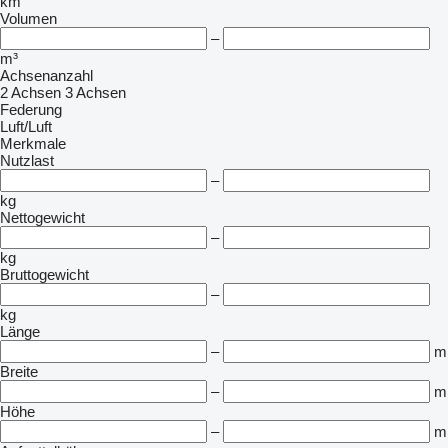
km
Volumen
–
m³
Achsenanzahl
2 Achsen
3 Achsen
Federung
Luft/Luft
Merkmale
Nutzlast
–
kg
Nettogewicht
–
kg
Bruttogewicht
–
kg
Länge
–
m
Breite
–
m
Höhe
–
m