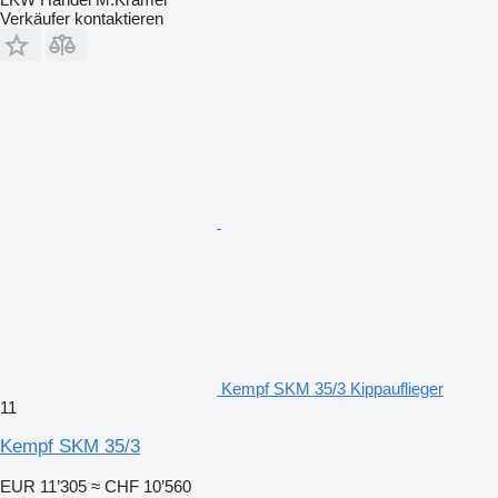
Verkäufer kontaktieren
Kempf SKM 35/3 Kippauflieger
11
Kempf SKM 35/3
EUR 11’305
≈ CHF 10’560