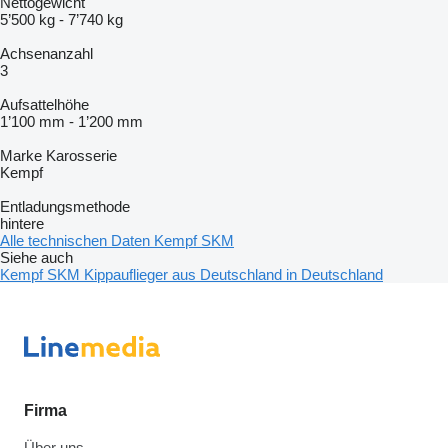
Nettogewicht
5’500 kg
-
7’740 kg
Achsenanzahl
3
Aufsattelhöhe
1’100 mm
-
1’200 mm
Marke Karosserie
Kempf
Entladungsmethode
hintere
Alle technischen Daten Kempf SKM
Siehe auch
Kempf SKM Kippauflieger aus Deutschland in Deutschland
Firma
Über uns