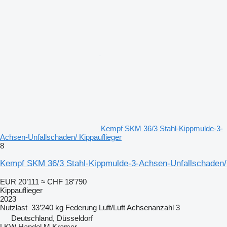
Kempf SKM 36/3 Stahl-Kippmulde-3-
Achsen-Unfallschaden/ Kippauflieger
8
Kempf SKM 36/3 Stahl-Kippmulde-3-Achsen-Unfallschaden/
EUR 20’111
≈ CHF 18’790
Kippauflieger
2023
Nutzlast
33’240 kg
Federung
Luft/Luft
Achsenanzahl
3
Deutschland, Düsseldorf
LKW Handel M.Kramer