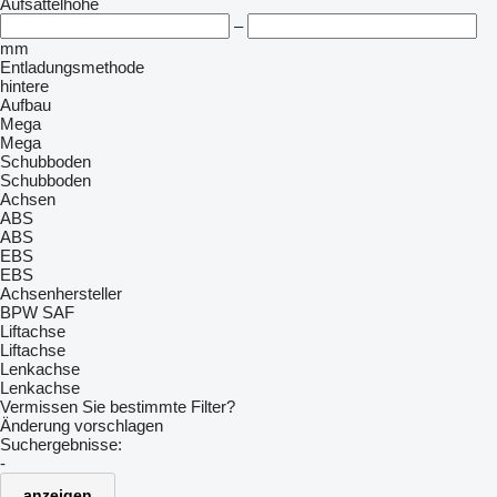
Aufsattelhöhe
–
mm
Entladungsmethode
hintere
Aufbau
Mega
Mega
Schubboden
Schubboden
Achsen
ABS
ABS
EBS
EBS
Achsenhersteller
BPW
SAF
Liftachse
Liftachse
Lenkachse
Lenkachse
Vermissen Sie bestimmte Filter?
Änderung vorschlagen
Suchergebnisse:
-
anzeigen