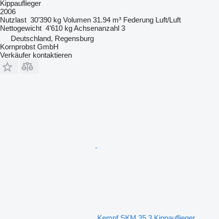
Kippauflieger
2006
Nutzlast
30’390 kg
Volumen
31.94 m³
Federung
Luft/Luft
Nettogewicht
4’610 kg
Achsenanzahl
3
Deutschland, Regensburg
Kornprobst GmbH
Verkäufer kontaktieren
Kempf SKM 35 3 Kippauflieger