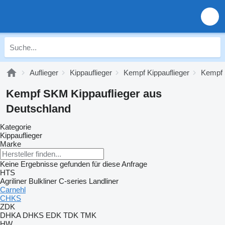
Auflieger
Kippauflieger
Kempf Kippauflieger
Kempf
Kempf SKM Kippauflieger aus
Deutschland
Kategorie
Kippauflieger
Marke
Keine Ergebnisse gefunden für diese Anfrage
HTS
Agriliner
Bulkliner
C-series
Landliner
Carnehl
CHKS
ZDK
DHKA
DHKS
EDK
TDK
TMK
HW