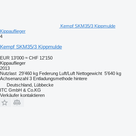
Kempf SKM35/3 Kippmulde
Kippauflieger
4
Kempf SKM35/3 Kippmulde
EUR 13’000
≈ CHF 12’150
Kippauflieger
2013
Nutzlast
29’460 kg
Federung
Luft/Luft
Nettogewicht
5’640 kg
Achsenanzahl
3
Entladungsmethode
hintere
Deutschland, Lübbecke
ITC GmbH & Co.KG
Verkäufer kontaktieren