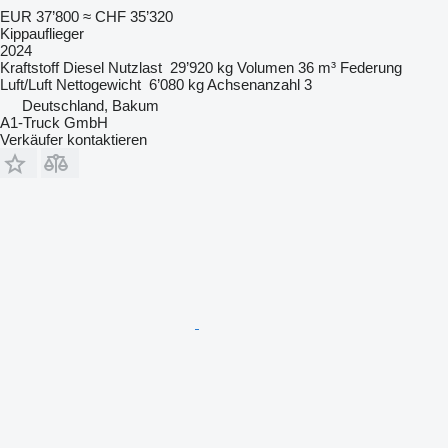
EUR 37’800
≈ CHF 35’320
Kippauflieger
2024
Kraftstoff
Diesel
Nutzlast
29’920 kg
Volumen
36 m³
Federung
Luft/Luft
Nettogewicht
6’080 kg
Achsenanzahl
3
Deutschland, Bakum
A1-Truck GmbH
Verkäufer kontaktieren