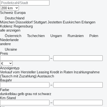
Schweiz
Europa
Deutschland
München
Düsseldorf
Stuttgart
Jestetten
Euskirchen
Erlangen
Koblenz
Regensburg
alle anzeigen
Österreich
Tschechien
Ungarn
Rumänien
Polen
Niederlande
andere
Ukraine
Preis
–
Anzeigentyp
Verkauf
vom Hersteller
Leasing
Kredit
in Raten
Inzahlungnahme
(Tausch mit Zuzahlung)
Austausch
Baujahr
–
Farbe
dunkelblau
gelb
grau
rot
schwarz
Km-Stand
–