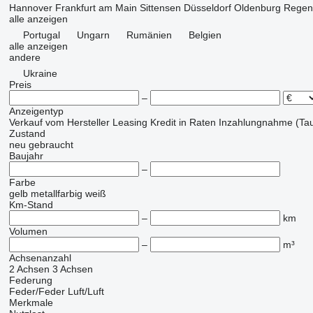
Hannover
Frankfurt am Main
Sittensen
Düsseldorf
Oldenburg
Regen
alle anzeigen
Portugal
Ungarn
Rumänien
Belgien
alle anzeigen
andere
Ukraine
Preis
–
Anzeigentyp
Verkauf
vom Hersteller
Leasing
Kredit
in Raten
Inzahlungnahme (Tau
Zustand
neu
gebraucht
Baujahr
–
Farbe
gelb
metallfarbig
weiß
Km-Stand
–
km
Volumen
–
m³
Achsenanzahl
2 Achsen
3 Achsen
Federung
Feder/Feder
Luft/Luft
Merkmale