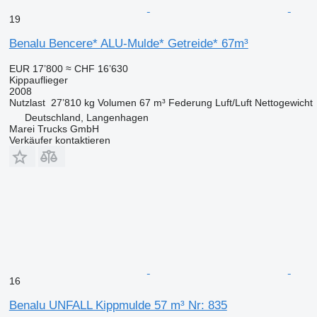
19
Benalu Bencere* ALU-Mulde* Getreide* 67m³
EUR 17’800
≈ CHF 16’630
Kippauflieger
2008
Nutzlast
27’810 kg
Volumen
67 m³
Federung
Luft/Luft
Nettogewicht
Deutschland, Langenhagen
Marei Trucks GmbH
Verkäufer kontaktieren
16
Benalu UNFALL Kippmulde 57 m³ Nr: 835