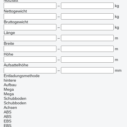
Nutzlast
–
kg
Nettogewicht
–
kg
Bruttogewicht
–
kg
Länge
–
m
Breite
–
m
Höhe
–
m
Aufsattelhöhe
–
mm
Entladungsmethode
hintere
Aufbau
Mega
Mega
Schubboden
Schubboden
Achsen
ABS
ABS
EBS
EBS