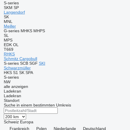
S-series
SKM
SP
Langendorf
SK
MNL
Meiller
G-series
MHKS
MHPS
SL
MPS
EDK
OL
T669
RHKS
Schmitz Cargobull
S-series
SCB
SGF
SKI
Schwarzmüller
HKS
S1
SK
SPA
S-series
NW
alle anzeigen
Ladekran
Ladekran
Standort
Suche in einem bestimmten Umkreis
Schweiz
Europa
Frankreich
Polen
Niederlande
Deutschland