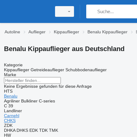
Autoline
Auflieger
Kippauflieger
Benalu Kippauflieger
Benalu Kippauflieger aus Deutschland
Kategorie
Kippauflieger
Getreideauflieger
Schubbodenauflieger
Marke
Keine Ergebnisse gefunden für diese Anfrage
HTS
Benalu
Agriliner
Bulkliner
C-series
C 39
Landliner
Carnehl
CHKS
ZDK
DHKA
DHKS
EDK
TDK
TMK
HW