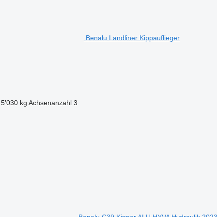
Benalu Landliner Kippauflieger
5’030 kg
Achsenanzahl
3
Benalu C39 Kipper ALU HYVA Hydraulik 2023