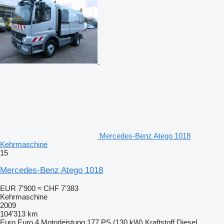
Mercedes-Benz Atego 1018
Kehrmaschine
15
Mercedes-Benz Atego 1018
EUR 7’900
≈ CHF 7’383
Kehrmaschine
2009
104’313 km
Euro
Euro 4
Motorleistung
177 PS (130 kW)
Kraftstoff
Diesel