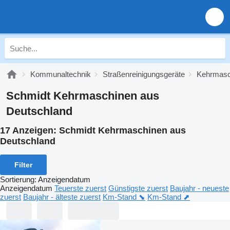
Kommunaltechnik
Straßenreinigungsgeräte
Kehrmasc
Schmidt Kehrmaschinen aus
Deutschland
17 Anzeigen:
Schmidt Kehrmaschinen aus
Deutschland
Filter
Sortierung
:
Anzeigendatum
Anzeigendatum
Teuerste zuerst
Günstigste zuerst
Baujahr - neueste
zuerst
Baujahr - älteste zuerst
Km-Stand ⬊
Km-Stand ⬈