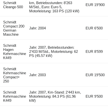
Schmidt
km, Betriebsstunden: 8’263
EUR 19’900
Cleango 500
M/Std., Euro: Euro 5,
Motorleistung: 163 PS (120 kW)
Schmidt
Compact 200
Jahr: 2004
EUR 6’500
German
Maschine
Schmidt
Jahr: 2007, Betriebsstunden:
Hagen
2’433 M/Std., Motorleistung: 62
EUR 8’599
Kehrmaschine
PS (45.57 kW)
K449
Schmidt
Kehrmaschine
Jahr: 2003
EUR 19’500
Compact+
250
Schmidt
Jahr: 2007, Km-Stand: 2’443 km,
Kehrmaschine
Motorleistung: 84.3 PS (61.96
EUR 9’500
K449
kW)