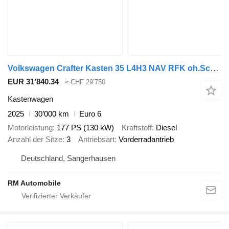
Volkswagen Crafter Kasten 35 L4H3 NAV RFK oh.Schäden 5J.Gar
EUR 31’840.34
≈ CHF 29’750
Kastenwagen
2025
30’000 km
Euro 6
Motorleistung
177 PS (130 kW)
Kraftstoff
Diesel
Anzahl der Sitze
3
Antriebsart
Vorderradantrieb
Deutschland, Sangerhausen
RM Automobile