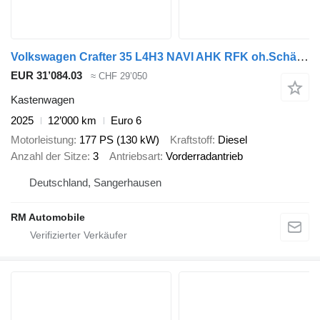
Volkswagen Crafter 35 L4H3 NAVI AHK RFK oh.Schäden 5J.Gar
EUR 31’084.03
≈ CHF 29’050
Kastenwagen
2025
12’000 km
Euro 6
Motorleistung
177 PS (130 kW)
Kraftstoff
Diesel
Anzahl der Sitze
3
Antriebsart
Vorderradantrieb
Deutschland, Sangerhausen
RM Automobile