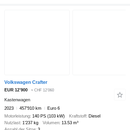
Volkswagen Crafter
EUR 12’900
≈ CHF 12’060
Kastenwagen
2023
457’910 km
Euro 6
Motorleistung
140 PS (103 kW)
Kraftstoff
Diesel
Nutzlast
1’237 kg
Volumen
13.53 m³
Anzahl der Sitze
3