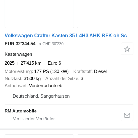
Volkswagen Crafter Kasten 35 L4H3 AHK RFK oh.Schäden 5J.Gar
EUR 32’344.54
≈ CHF 30’230
Kastenwagen
2025
27’415 km
Euro 6
Motorleistung
177 PS (130 kW)
Kraftstoff
Diesel
Nutzlast
3’500 kg
Anzahl der Sitze
3
Antriebsart
Vorderradantrieb
Deutschland, Sangerhausen
RM Automobile