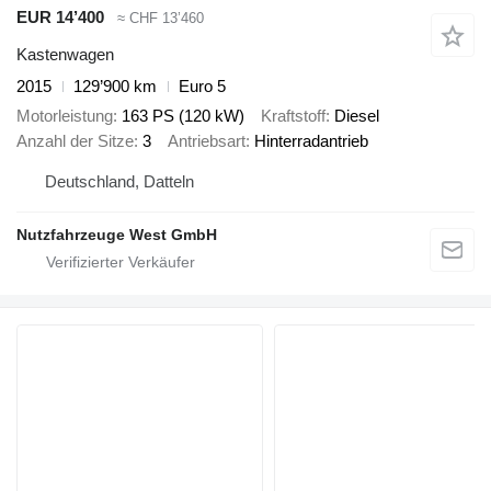
EUR 14’400
≈ CHF 13’460
Kastenwagen
2015
129’900 km
Euro 5
Motorleistung
163 PS (120 kW)
Kraftstoff
Diesel
Anzahl der Sitze
3
Antriebsart
Hinterradantrieb
Deutschland, Datteln
Nutzfahrzeuge West GmbH