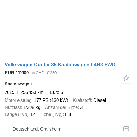
Volkswagen Crafter 35 Kastenwagen L4H3 FWD
EUR 11’000
≈ CHF 10’280
Kastenwagen
2019
256’450 km
Euro 6
Motorleistung
177 PS (130 kW)
Kraftstoff
Diesel
Nutzlast
1’298 kg
Anzahl der Sitze
3
Länge (Typ)
L4
Höhe (Typ)
H3
Deutschland, Crailsheim