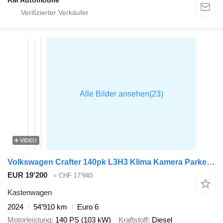
RM Automobile
VIDEO
Volkswagen Crafter 140pk L3H3 Klima Kamera Parkensensoren Euro6 L2H2 A/C
EUR 19’200
≈ CHF 17’940
Kastenwagen
2024
54’910 km
Euro 6
Motorleistung
140 PS (103 kW)
Kraftstoff
Diesel