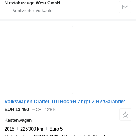
Nutzfahrzeuge West GmbH
Volkswagen Crafter TDI Hoch+Lang*L2-H2*Garantie*Klima*163Ps
EUR 13’490
≈ CHF 12’610
Kastenwagen
2015
225’000 km
Euro 5