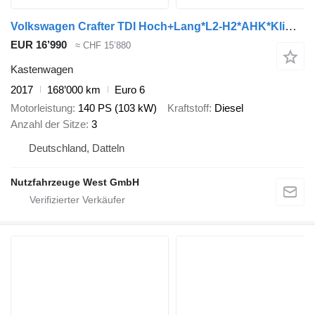
Volkswagen Crafter TDI Hoch+Lang*L2-H2*AHK*Klima*Garantie*
EUR 16’990
≈ CHF 15’880
Kastenwagen
2017
168’000 km
Euro 6
Motorleistung
140 PS (103 kW)
Kraftstoff
Diesel
Anzahl der Sitze
3
Deutschland, Datteln
Nutzfahrzeuge West GmbH