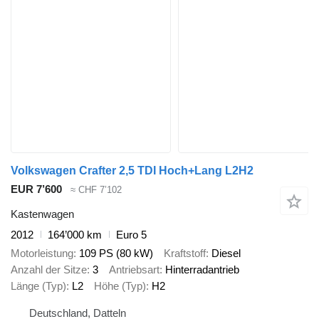
Volkswagen Crafter 2,5 TDI Hoch+Lang L2H2
EUR 7’600
≈ CHF 7’102
Kastenwagen
2012
164’000 km
Euro 5
Motorleistung
109 PS (80 kW)
Kraftstoff
Diesel
Anzahl der Sitze
3
Antriebsart
Hinterradantrieb
Länge (Typ)
L2
Höhe (Typ)
H2
Deutschland, Datteln