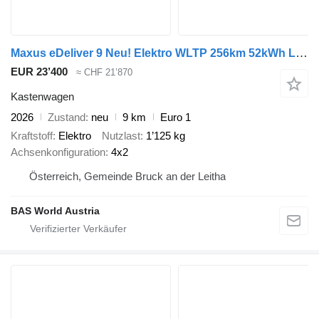
Maxus eDeliver 9 Neu! Elektro WLTP 256km 52kWh L2H2 204PS ACC LED Kame
EUR 23’400
≈ CHF 21’870
Kastenwagen
2026
Zustand
neu
9 km
Euro 1
Kraftstoff
Elektro
Nutzlast
1’125 kg
Achsenkonfiguration
4x2
Österreich, Gemeinde Bruck an der Leitha
BAS World Austria