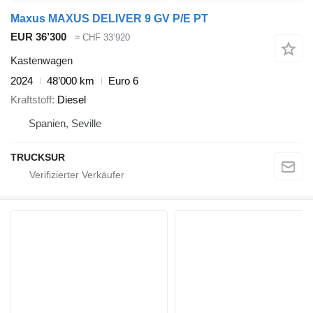
Maxus MAXUS DELIVER 9 GV P/E PT
EUR 36’300
≈ CHF 33’920
Kastenwagen
2024
48’000 km
Euro 6
Kraftstoff
Diesel
Spanien, Seville
TRUCKSUR