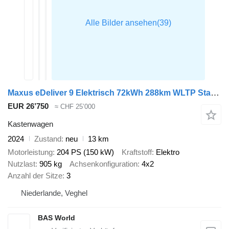
Maxus eDeliver 9 Elektrisch 72kWh 288km WLTP Stad 204PK Snelladen L3H2
EUR 26’750
≈ CHF 25’000
Kastenwagen
2024
Zustand
neu
13 km
Motorleistung
204 PS (150 kW)
Kraftstoff
Elektro
Nutzlast
905 kg
Achsenkonfiguration
4x2
Anzahl der Sitze
3
Niederlande, Veghel
BAS World