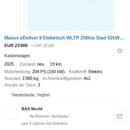
Maxus eDeliver 9 Elektrisch WLTP 256km Stad 52kWh L3H2 204pk ACC LED C
EUR 23’800
≈ CHF 22’240
Kastenwagen
2025
Zustand
neu
19 km
Motorleistung
204 PS (150 kW)
Kraftstoff
Elektro
Nutzlast
1’085 kg
Achsenkonfiguration
4x2
Anzahl der Sitze
3
Niederlande, Veghel
BAS World
seit
9
Jahren bei Autoline