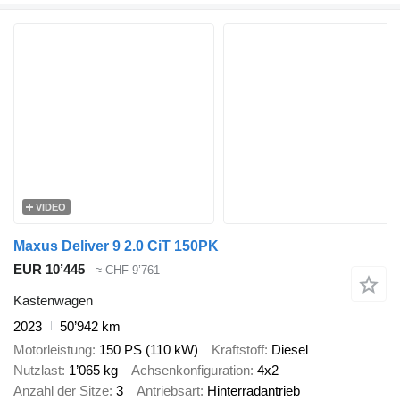
VIDEO
Maxus Deliver 9 2.0 CiT 150PK
EUR 10’445
≈ CHF 9’761
Kastenwagen
2023
50’942 km
Motorleistung
150 PS (110 kW)
Kraftstoff
Diesel
Nutzlast
1’065 kg
Achsenkonfiguration
4x2
Anzahl der Sitze
3
Antriebsart
Hinterradantrieb