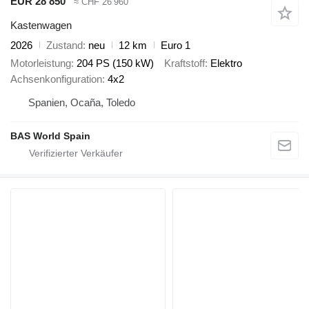
EUR 28’850
≈ CHF 26’960
Kastenwagen
2026
Zustand
neu
12 km
Euro 1
Motorleistung
204 PS (150 kW)
Kraftstoff
Elektro
Achsenkonfiguration
4x2
Spanien, Ocaña, Toledo
BAS World Spain