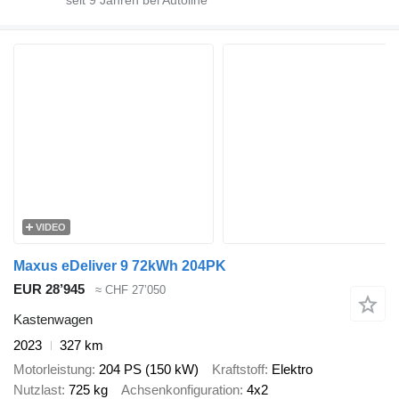
VIDEO
Maxus eDeliver 9 72kWh 204PK
EUR 28’945
≈ CHF 27’050
Kastenwagen
2023
327 km
Motorleistung
204 PS (150 kW)
Kraftstoff
Elektro
Nutzlast
725 kg
Achsenkonfiguration
4x2