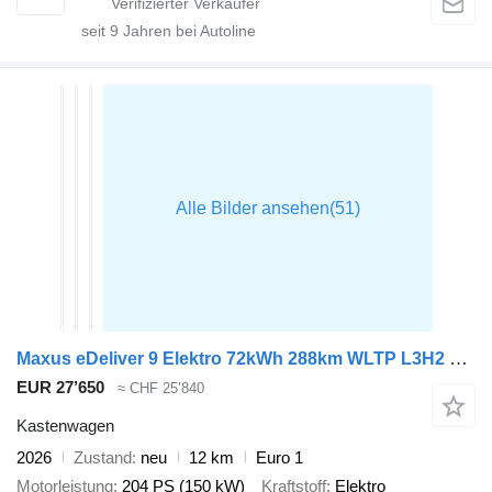
seit
9
Jahren bei Autoline
Maxus eDeliver 9 Elektro 72kWh 288km WLTP L3H2 204PS Schnelladen LED K
EUR 27’650
≈ CHF 25’840
Kastenwagen
2026
Zustand
neu
12 km
Euro 1
Motorleistung
204 PS (150 kW)
Kraftstoff
Elektro