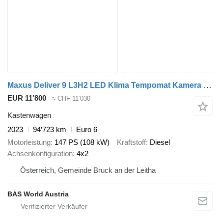
Maxus Deliver 9 L3H2 LED Klima Tempomat Kamera Parkensensoren Euro6 L3
EUR 11’800
≈ CHF 11’030
Kastenwagen
2023
94’723 km
Euro 6
Motorleistung
147 PS (108 kW)
Kraftstoff
Diesel
Achsenkonfiguration
4x2
Österreich, Gemeinde Bruck an der Leitha
BAS World Austria