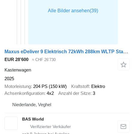
Maxus eDeliver 9 Elektrisch 72kWh 288km WLTP Stad 204PK Snelladen LED
EUR 28’600
≈ CHF 26’730
Kastenwagen
2025
Motorleistung
204 PS (150 kW)
Kraftstoff
Elektro
Achsenkonfiguration
4x2
Anzahl der Sitze
3
Niederlande, Veghel
BAS World
seit
9
Jahren bei Autoline