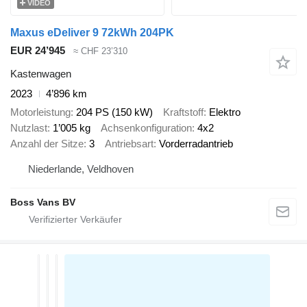
VIDEO
Maxus eDeliver 9 72kWh 204PK
EUR 24’945
≈ CHF 23’310
Kastenwagen
2023
4’896 km
Motorleistung
204 PS (150 kW)
Kraftstoff
Elektro
Nutzlast
1’005 kg
Achsenkonfiguration
4x2
Anzahl der Sitze
3
Antriebsart
Vorderradantrieb
Niederlande, Veldhoven
Boss Vans BV