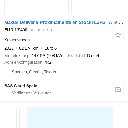
Maxus Deliver 9 Proximamente en Stock! L3H2 - Aire Acondicionado - Con
EUR 13’400
≈ CHF 12’520
Kastenwagen
2023
82’174 km
Euro 6
Motorleistung
147 PS (108 kW)
Kraftstoff
Diesel
Achsenkonfiguration
4x2
Spanien, Ocaña, Toledo
BAS World Spain