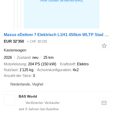
Maxus eDeliver 7 Elektrisch L1H1 450km WLTP Stad 77kWh 204PK Snelladen
EUR 32’350
≈ CHF 30’230
Kastenwagen
2026
Zustand
neu
25 km
Motorleistung
204 PS (150 kW)
Kraftstoff
Elektro
Nutzlast
1’125 kg
Achsenkonfiguration
4x2
Anzahl der Sitze
3
Niederlande, Veghel
BAS World
seit
9
Jahren bei Autoline