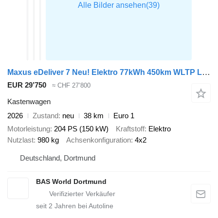
Maxus eDeliver 7 Neu! Elektro 77kWh 450km WLTP L1H1 Schnellladen LED A
EUR 29’750
≈ CHF 27’800
Kastenwagen
2026
Zustand
neu
38 km
Euro 1
Motorleistung
204 PS (150 kW)
Kraftstoff
Elektro
Nutzlast
980 kg
Achsenkonfiguration
4x2
Deutschland, Dortmund
BAS World Dortmund
seit
2
Jahren bei Autoline