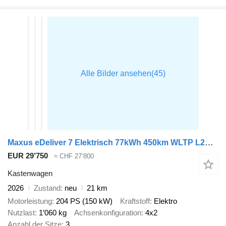
Maxus eDeliver 7 Elektrisch 77kWh 450km WLTP L2H1 Snelladen LED ACC Ca
EUR 29’750
≈ CHF 27’800
Kastenwagen
2026
Zustand
neu
21 km
Motorleistung
204 PS (150 kW)
Kraftstoff
Elektro
Nutzlast
1’060 kg
Achsenkonfiguration
4x2
Anzahl der Sitze
3