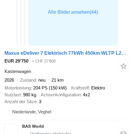
Maxus eDeliver 7 Elektrisch 77kWh 450km WLTP L2H1 Snelladen LED ACC Ca
EUR 29’750
≈ CHF 27’800
Kastenwagen
2026
Zustand
neu
21 km
Motorleistung
204 PS (150 kW)
Kraftstoff
Elektro
Nutzlast
980 kg
Achsenkonfiguration
4x2
Anzahl der Sitze
3
Niederlande, Veghel
BAS World