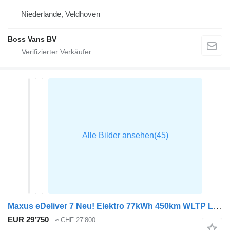
Niederlande, Veldhoven
Boss Vans BV
Maxus eDeliver 7 Neu! Elektro 77kWh 450km WLTP L2H1 Schnellladen LED A
EUR 29’750
≈ CHF 27’800