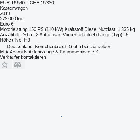
EUR 16’540
≈ CHF 15’390
Kastenwagen
2019
279’000 km
Euro 6
Motorleistung
150 PS (110 kW)
Kraftstoff
Diesel
Nutzlast
1’335 kg
Anzahl der Sitze
3
Antriebsart
Vorderradantrieb
Länge (Typ)
L5
Höhe (Typ)
H3
Deutschland, Korschenbroich-Glehn bei Düsseldorf
M.A.Adami Nutzfahrzeuge & Baumaschinen e.K
Verkäufer kontaktieren