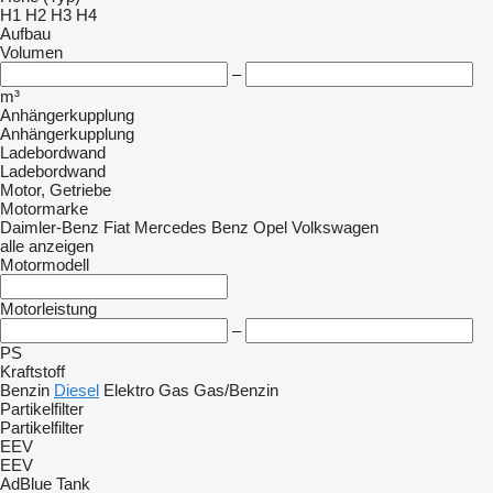
H1
H2
H3
H4
Aufbau
Volumen
–
m³
Anhängerkupplung
Anhängerkupplung
Ladebordwand
Ladebordwand
Motor, Getriebe
Motormarke
Daimler-Benz
Fiat
Mercedes Benz
Opel
Volkswagen
alle anzeigen
Motormodell
Motorleistung
–
PS
Kraftstoff
Benzin
Diesel
Elektro
Gas
Gas/Benzin
Partikelfilter
Partikelfilter
EEV
EEV
AdBlue Tank