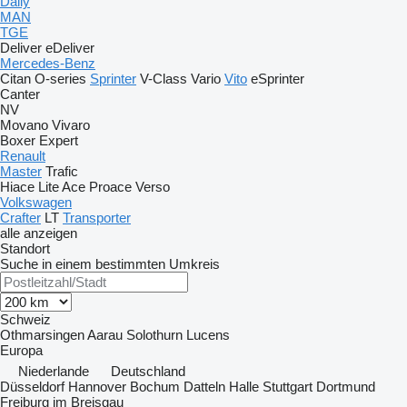
Daily
MAN
TGE
Deliver
eDeliver
Mercedes-Benz
Citan
O-series
Sprinter
V-Class
Vario
Vito
eSprinter
Canter
NV
Movano
Vivaro
Boxer
Expert
Renault
Master
Trafic
Hiace
Lite Ace
Proace
Verso
Volkswagen
Crafter
LT
Transporter
alle anzeigen
Standort
Suche in einem bestimmten Umkreis
Schweiz
Othmarsingen
Aarau
Solothurn
Lucens
Europa
Niederlande
Deutschland
Düsseldorf
Hannover
Bochum
Datteln
Halle
Stuttgart
Dortmund
Freiburg im Breisgau