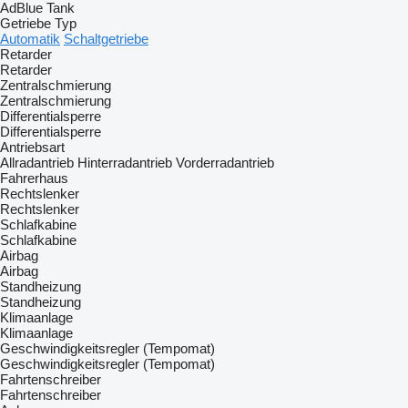
AdBlue Tank
Getriebe Typ
Automatik
Schaltgetriebe
Retarder
Retarder
Zentralschmierung
Zentralschmierung
Differentialsperre
Differentialsperre
Antriebsart
Allradantrieb
Hinterradantrieb
Vorderradantrieb
Fahrerhaus
Rechtslenker
Rechtslenker
Schlafkabine
Schlafkabine
Airbag
Airbag
Standheizung
Standheizung
Klimaanlage
Klimaanlage
Geschwindigkeitsregler (Tempomat)
Geschwindigkeitsregler (Tempomat)
Fahrtenschreiber
Fahrtenschreiber