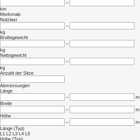
–
km
Merkmale
Nutzlast
–
kg
Bruttogewicht
–
kg
Nettogewicht
–
kg
Anzahl der Sitze
Abmessungen
Länge
–
m
Breite
–
m
Höhe
–
m
Länge (Typ)
L1
L2
L3
L4
L5
Höhe (Typ)