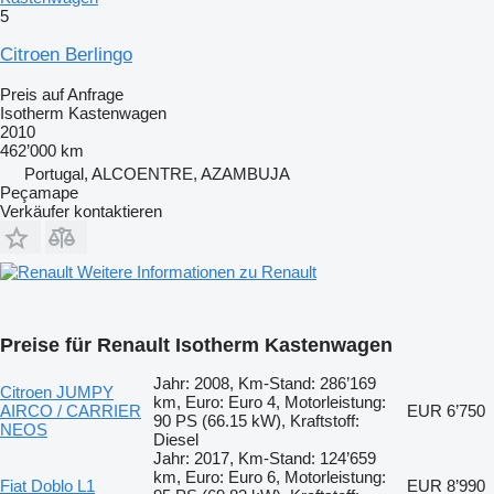
5
Citroen Berlingo
Preis auf Anfrage
Isotherm Kastenwagen
2010
462’000 km
Portugal, ALCOENTRE, AZAMBUJA
Peçamape
Verkäufer kontaktieren
Weitere Informationen zu Renault
Preise für Renault Isotherm Kastenwagen
Jahr: 2008, Km-Stand: 286’169
Citroen JUMPY
km, Euro: Euro 4, Motorleistung:
AIRCO / CARRIER
EUR 6’750
90 PS (66.15 kW), Kraftstoff:
NEOS
Diesel
Jahr: 2017, Km-Stand: 124’659
km, Euro: Euro 6, Motorleistung:
Fiat Doblo L1
EUR 8’990