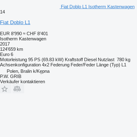
Fiat Doblo L1 Isotherm Kastenwagen
14
Fiat Doblo L1
EUR 8’990
≈ CHF 8’401
Isotherm Kastenwagen
2017
124’659 km
Euro 6
Motorleistung
95 PS (69.83 kW)
Kraftstoff
Diesel
Nutzlast
780 kg
Achsenkonfiguration
4x2
Federung
Feder/Feder
Länge (Typ)
L1
Polen, Bralin k/Kępna
P.W. GRIB
Verkäufer kontaktieren