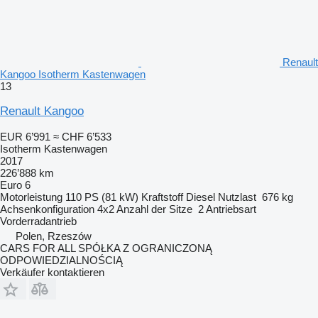
Renault
Kangoo Isotherm Kastenwagen
13
Renault Kangoo
EUR 6’991
≈ CHF 6’533
Isotherm Kastenwagen
2017
226’888 km
Euro 6
Motorleistung
110 PS (81 kW)
Kraftstoff
Diesel
Nutzlast
676 kg
Achsenkonfiguration
4x2
Anzahl der Sitze
2
Antriebsart
Vorderradantrieb
Polen, Rzeszów
CARS FOR ALL SPÓŁKA Z OGRANICZONĄ
ODPOWIEDZIALNOŚCIĄ
Verkäufer kontaktieren