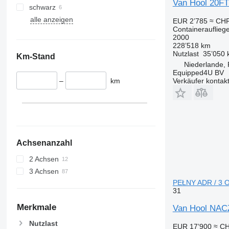
Van Hool 20FT/
schwarz
alle anzeigen
EUR 2’785
≈ CHF
Containerauflieg
2000
228’518 km
Nutzlast
35’050 
Km-Stand
Niederlande,
Equipped4U BV
–
km
Verkäufer kontak
Achsenanzahl
2 Achsen
3 Achsen
PEŁNY ADR / 3 OS
31
Merkmale
Van Hool NA
Nutzlast
EUR 17’900
≈ CH