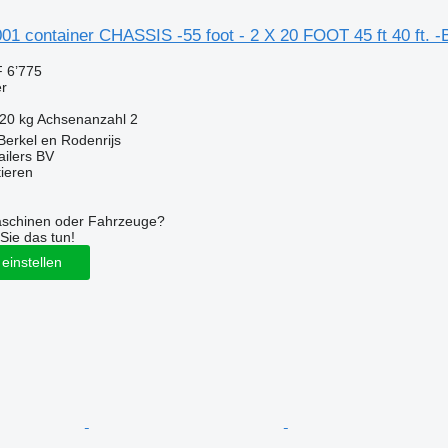
1 container CHASSIS -55 foot - 2 X 20 FOOT 45 ft 40 ft. -
 6’775
er
220 kg
Achsenanzahl
2
Berkel en Rodenrijs
ilers BV
tieren
aschinen oder Fahrzeuge?
Sie das tun!
einstellen