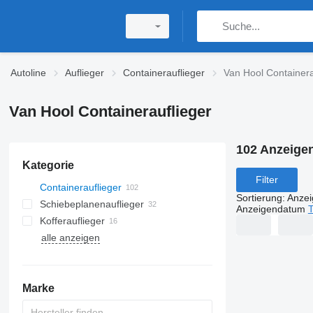
Autoline
Auflieger
Containerauflieger
Van Hool Containera
Van Hool Containerauflieger
102 Anzeige
Kategorie
Filter
Containerauflieger
Sortierung
:
Anze
Schiebeplanenauflieger
Anzeigendatum
T
Kofferauflieger
alle anzeigen
Marke