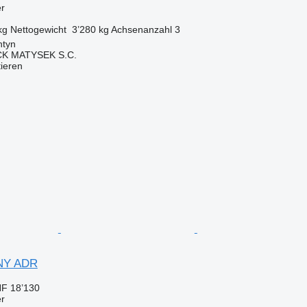
er
kg
Nettogewicht
3’280 kg
Achsenanzahl
3
ntyn
K MATYSEK S.C.
tieren
NY ADR
F 18’130
er