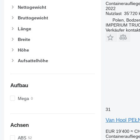
Containerauflieg
Nettogewicht
2022
Nutzlast
35’720 
Bruttogewicht
Polen, Bodze
IMPERIUM TRUC
Länge
Verkäufer kontak
Breite
Höhe
Aufsattelhöhe
Aufbau
Mega
31
Van Hool PEŁ
Achsen
EUR 19’400
≈ CH
Containerauflieg
ABS