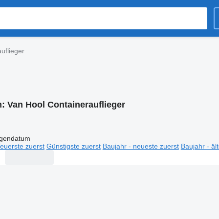
uflieger
n:
Van Hool Containerauflieger
igendatum
euerste zuerst
Günstigste zuerst
Baujahr - neueste zuerst
Baujahr - äl