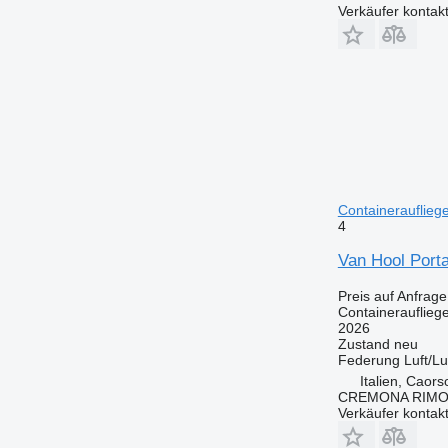
Verkäufer kontak
Containerauflieg
4
Van Hool Por
Preis auf Anfrage
Containerauflieg
2026
Zustand
neu
Federung
Luft/Lu
Italien, Caors
CREMONA RIMO
Verkäufer kontak