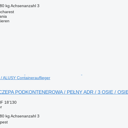
280 kg
Achsenanzahl
3
charest
ania
tieren
/ ALUSY Containerauflieger
ACZEPA PODKONTENEROWA / PEŁNY ADR / 3 OSIE / OSIE
F 18’130
er
280 kg
Achsenanzahl
3
pest