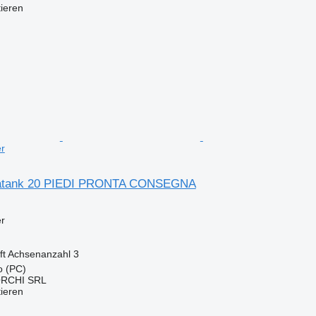
tieren
er
tatank 20 PIEDI PRONTA CONSEGNA
er
ft
Achsenanzahl
3
o (PC)
RCHI SRL
tieren