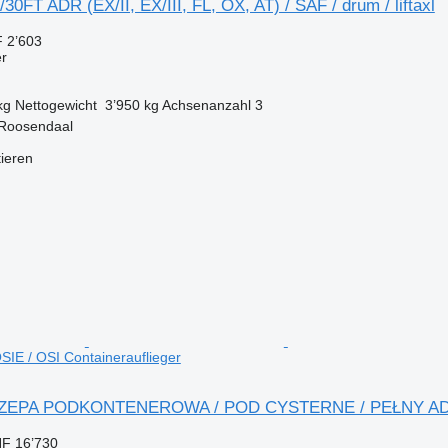
30FT ADR (EX/II, EX/III, FL, OX, AT) / SAF / drum / liftaxl
 2’603
er
kg
Nettogewicht
3’950 kg
Achsenanzahl
3
 Roosendaal
tieren
IE / OSI Containerauflieger
CZEPA PODKONTENEROWA / POD CYSTERNE / PEŁNY ADR 
F 16’730