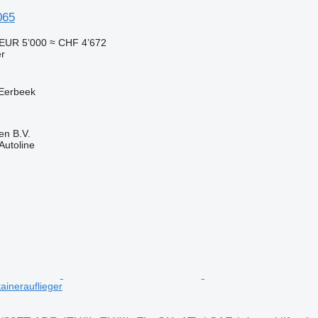
065
EUR 5’000
≈ CHF 4’672
er
 Eerbeek
en B.V.
Autoline
tainerauflieger