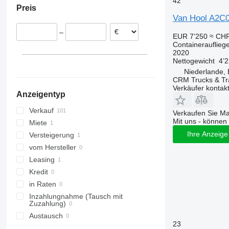
42
Preis
Estland
Van Hool A2C00
Frankreich
–
Polen
EUR 7’250
≈ CHF
Containerauflieg
Italien
2020
Rumänien
Nettogewicht
4’
Niederlande, 
Norwegen
CRM Trucks & Tra
alle anzeigen
Verkäufer kontak
Anzeigentyp
Verkauf
Verkaufen Sie M
Mit uns - können 
Miete
Ihre Anzeige 
Versteigerung
vom Hersteller
Leasing
Kredit
in Raten
Inzahlungnahme (Tausch mit
Zuzahlung)
Austausch
23