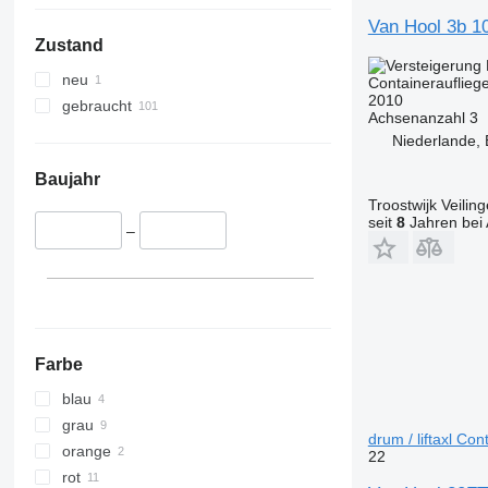
Van Hool 3b 1
Zustand
neu
Containerauflieg
2010
gebraucht
Achsenanzahl
3
Niederlande,
Baujahr
Troostwijk Veiling
seit
8
Jahren bei 
–
Farbe
blau
grau
drum / liftaxl Con
orange
22
rot