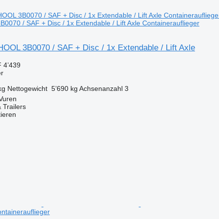
070 / SAF + Disc / 1x Extendable / Lift Axle Containerauflieger
OOL 3B0070 / SAF + Disc / 1x Extendable / Lift Axle
 4’439
er
kg
Nettogewicht
5’690 kg
Achsenanzahl
3
Vuren
 Trailers
tieren
ontainerauflieger