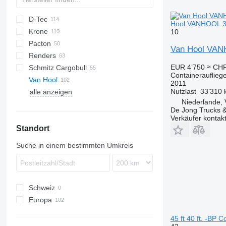
D-Tec
2 series
ADR
CCS
Hool VANHOOL 3B0
Krone
3 series
BPO
CT
EF
ADR
SDS
T-series
SB
10
Pacton
4 series
FT
Sliding
OPL
SD
SC
S 24
0-2
G-series
SL
S-series
Van Hool VANH
Renders
5 series
Stack
OPP
SDC
XS
SW
0-3
ET3
EUR 4’750
≈ CHF
Schmitz Cargobull
O-3
T-series
Euro
Kaiser
Containerauflieg
Van Hool
TXC
ROC
S-series
SPA
CS
SP
2011
Nutzlast
33’310 
alle anzeigen
SCB
A-series
LPRS
NS
38
Niederlande, 
SCF
ADR
De Jong Trucks &
SCS
EX
Verkäufer kontak
Standort
SGF
Suche in einem bestimmten Umkreis
Schweiz
Europa
Niederlande
45 ft 40 ft. -BP C
Belgien