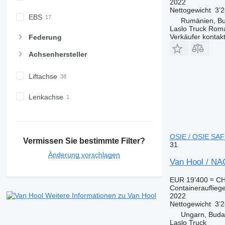
2022
Nettogewicht
3’
EBS
Rumänien, Bu
Laslo Truck Rom
Verkäufer kontak
Federung
Achsenhersteller
Liftachse
Lenkachse
OSIE / OSIE SAF 
Vermissen Sie bestimmte Filter?
31
Änderung vorschlagen
Van Hool / N
EUR 19’400
≈ CH
Containerauflieg
Weitere Informationen zu Van Hool
2022
Nettogewicht
3’
Ungarn, Buda
Laslo Truck