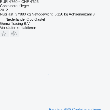
EUR 4’950
≈ CHF 4’626
Containerauflieger
2012
Nutzlast
37’880 kg
Nettogewicht
5’120 kg
Achsenanzahl
3
Niederlande, Oud Gastel
Gema Trading B.V.
Verkäufer kontaktieren
Renders RPS Containerauflieger