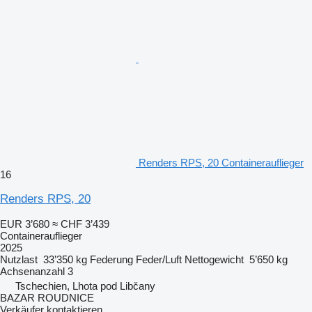
Renders RPS, 20 Containerauflieger
16
Renders RPS, 20
EUR 3’680
≈ CHF 3’439
Containerauflieger
2025
Nutzlast
33’350 kg
Federung
Feder/Luft
Nettogewicht
5’650 kg
Achsenanzahl
3
Tschechien, Lhota pod Libčany
BAZAR ROUDNICE
Verkäufer kontaktieren