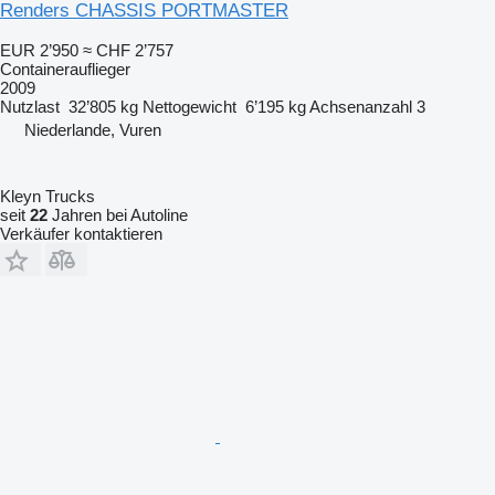
Renders CHASSIS PORTMASTER
EUR 2’950
≈ CHF 2’757
Containerauflieger
2009
Nutzlast
32’805 kg
Nettogewicht
6’195 kg
Achsenanzahl
3
Niederlande, Vuren
Kleyn Trucks
seit
22
Jahren bei Autoline
Verkäufer kontaktieren