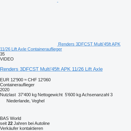
Renders 3DFCST Multi'45ft APK
11/26 Lift Axle Containerauflieger
35
VIDEO
Renders 3DFCST Multi'45ft APK 11/26 Lift Axle
EUR 12’900
≈ CHF 12’060
Containerauflieger
2020
Nutzlast
37’400 kg
Nettogewicht
5’600 kg
Achsenanzahl
3
Niederlande, Veghel
BAS World
seit
22
Jahren bei Autoline
Verkäufer kontaktieren