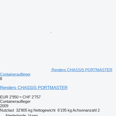
Renders CHASSIS PORTMASTER
Containerauflieger
8
Renders CHASSIS PORTMASTER
EUR 2’950
≈ CHF 2’757
Containerauflieger
2009
Nutzlast
32’805 kg
Nettogewicht
6’195 kg
Achsenanzahl
2
Niederlande, Vuren