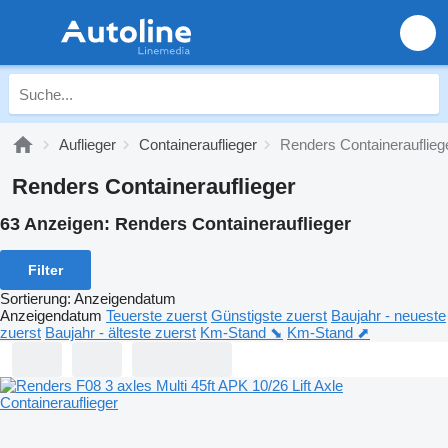
Auflieger
Containerauflieger
Renders Containerauflieg
Renders Containerauflieger
63 Anzeigen:
Renders Containerauflieger
Filter
Sortierung
:
Anzeigendatum
Anzeigendatum
Teuerste zuerst
Günstigste zuerst
Baujahr - neueste
zuerst
Baujahr - älteste zuerst
Km-Stand ⬊
Km-Stand ⬈