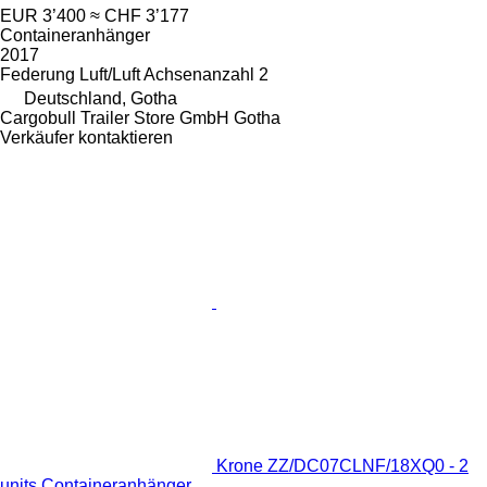
EUR 3’400
≈ CHF 3’177
Containeranhänger
2017
Federung
Luft/Luft
Achsenanzahl
2
Deutschland, Gotha
Cargobull Trailer Store GmbH Gotha
Verkäufer kontaktieren
Krone ZZ/DC07CLNF/18XQ0 - 2
units Containeranhänger