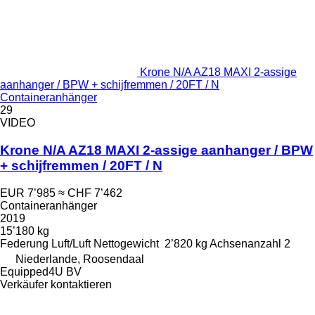
Krone N/A AZ18 MAXI 2-assige
aanhanger / BPW + schijfremmen / 20FT / N
Containeranhänger
29
VIDEO
Krone N/A AZ18 MAXI 2-assige aanhanger / BPW
+ schijfremmen / 20FT / N
EUR 7’985
≈ CHF 7’462
Containeranhänger
2019
15’180 kg
Federung
Luft/Luft
Nettogewicht
2’820 kg
Achsenanzahl
2
Niederlande, Roosendaal
Equipped4U BV
Verkäufer kontaktieren