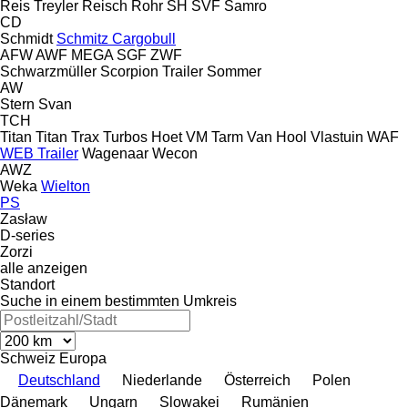
Reis Treyler
Reisch
Rohr
SH
SVF
Samro
CD
Schmidt
Schmitz Cargobull
AFW
AWF
MEGA
SGF
ZWF
Schwarzmüller
Scorpion Trailer
Sommer
AW
Stern
Svan
TCH
Titan
Titan
Trax
Turbos Hoet
VM Tarm
Van Hool
Vlastuin
WAF
WEB Trailer
Wagenaar
Wecon
AWZ
Weka
Wielton
PS
Zasław
D-series
Zorzi
alle anzeigen
Standort
Suche in einem bestimmten Umkreis
Schweiz
Europa
Deutschland
Niederlande
Österreich
Polen
Dänemark
Ungarn
Slowakei
Rumänien