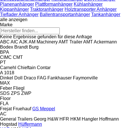
Planenanhänger
Plattformanhänger
Kühlanhänger
Kippanhänger
Traktoranhänger
Holztransporter Anhänger
Tieflader Anhänger
Ballentransportanhänger
Tankanhänger
alle anzeigen
Marke
Keine Ergebnisse gefunden für diese Anfrage
ABC
AIC
AJK
AM Machinery
AMT Trailer
AMT
Ackermann
Bodex
Brandt
Burg
BPA
CIMC
CMT
PT
Carnehl
Chieftain
Contar
A 1018
Dinkel
Doll
Draco
FAG
Fankhauser
Faymonville
MAX
Feber
Fliegl
SDS
ZPS
ZWP
Floor
FLA
Frejat
Fruehauf
GS Meppel
AC
General Trailers
Georg
H&W
HFR
HKM
Hangler
Hoffmann
Hogstad
Hüffermann