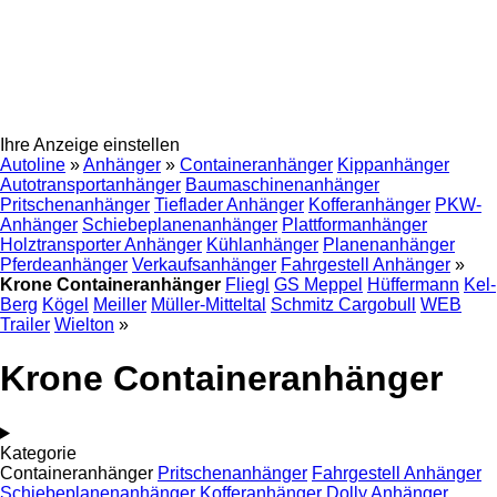
Ihre Anzeige einstellen
Autoline
»
Anhänger
»
Containeranhänger
Kippanhänger
Autotransportanhänger
Baumaschinenanhänger
Pritschenanhänger
Tieflader Anhänger
Kofferanhänger
PKW-
Anhänger
Schiebeplanenanhänger
Plattformanhänger
Holztransporter Anhänger
Kühlanhänger
Planenanhänger
Pferdeanhänger
Verkaufsanhänger
Fahrgestell Anhänger
»
Krone Containeranhänger
Fliegl
GS Meppel
Hüffermann
Kel-
Berg
Kögel
Meiller
Müller-Mitteltal
Schmitz Cargobull
WEB
Trailer
Wielton
»
Krone Containeranhänger
Kategorie
Containeranhänger
Pritschenanhänger
Fahrgestell Anhänger
Schiebeplanenanhänger
Kofferanhänger
Dolly Anhänger