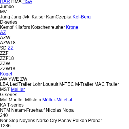
HAR
HMA
HSA
Jumbo
MV
Jung
Jung
Jyki
Kaiser
KamCzepka
Kel-Berg
D-series
Kempf
Kilafors
Kotschenreuther
Krone
AZ
AZW
AZW18
SD
ZZ
ZZF
ZZF18
ZZW
ZZW18
Kögel
AW
YWE
ZW
LBA
LeciTrailer
Lohr
Louault
M-TEC
M-Trailer
MAC Trailer
MST
Meiller
G-series
Mol
Mueller
Möslein
Müller-Mitteltal
KA
T-series
NTM
Netam-Fruehauf
Nicolas
Nopa
240
Nor Slep
Noyens
Närko
Ory
Panav
Polkon
Pronar
T286