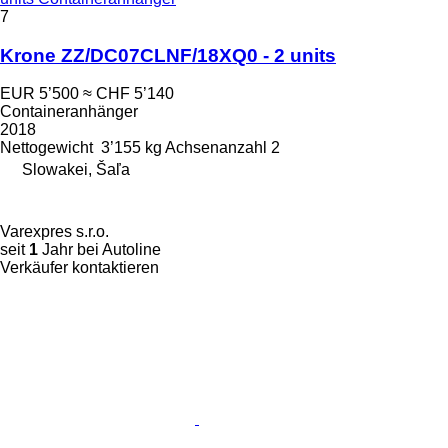
7
Krone ZZ/DC07CLNF/18XQ0 - 2 units
EUR 5’500
≈ CHF 5’140
Containeranhänger
2018
Nettogewicht
3’155 kg
Achsenanzahl
2
Slowakei, Šaľa
Varexpres s.r.o.
seit
1
Jahr bei Autoline
Verkäufer kontaktieren