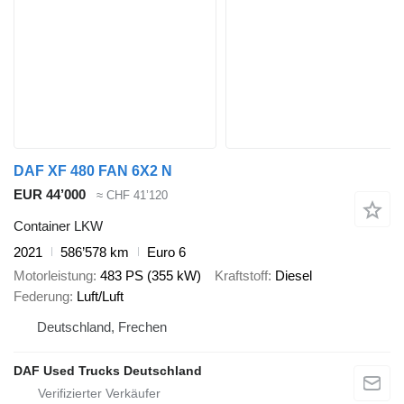
DAF XF 480 FAN 6X2 N
EUR 44’000
≈ CHF 41’120
Container LKW
2021
586’578 km
Euro 6
Motorleistung
483 PS (355 kW)
Kraftstoff
Diesel
Federung
Luft/Luft
Deutschland, Frechen
DAF Used Trucks Deutschland