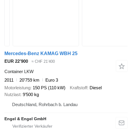
Mercedes-Benz KAMAG WBH 25
EUR 22’900
≈ CHF 21’400
Container LKW
2011
20’759 km
Euro 3
Motorleistung
150 PS (110 kW)
Kraftstoff
Diesel
Nutzlast
9’500 kg
Deutschland, Rohrbach b. Landau
Engel & Engel GmbH