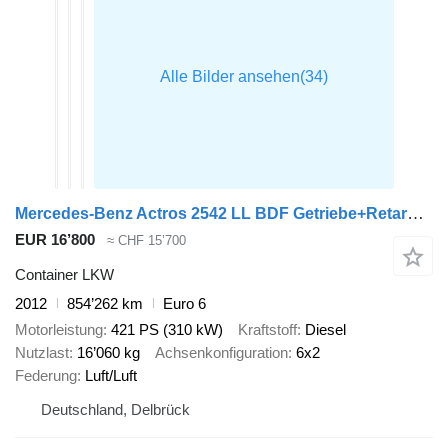
Mercedes-Benz Actros 2542 LL BDF Getriebe+Retarder+AGR NEU Retarder + Getrieb
EUR 16’800
≈ CHF 15’700
Container LKW
2012
854’262 km
Euro 6
Motorleistung
421 PS (310 kW)
Kraftstoff
Diesel
Nutzlast
16’060 kg
Achsenkonfiguration
6x2
Federung
Luft/Luft
Deutschland, Delbrück