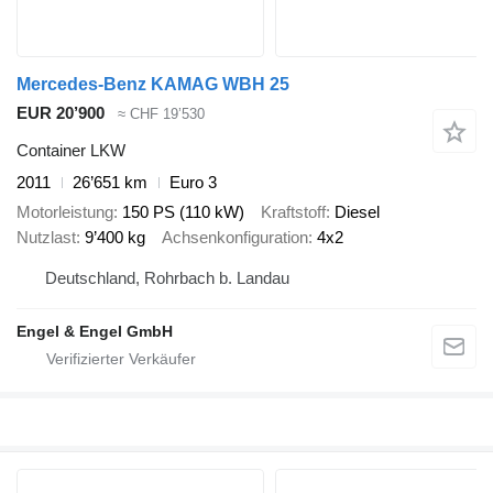
Mercedes-Benz KAMAG WBH 25
EUR 20’900
≈ CHF 19’530
Container LKW
2011
26’651 km
Euro 3
Motorleistung
150 PS (110 kW)
Kraftstoff
Diesel
Nutzlast
9’400 kg
Achsenkonfiguration
4x2
Deutschland, Rohrbach b. Landau
Engel & Engel GmbH