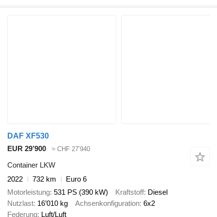
DAF XF530
EUR 29’900
≈ CHF 27’940
Container LKW
2022
732 km
Euro 6
Motorleistung
531 PS (390 kW)
Kraftstoff
Diesel
Nutzlast
16’010 kg
Achsenkonfiguration
6x2
Federung
Luft/Luft