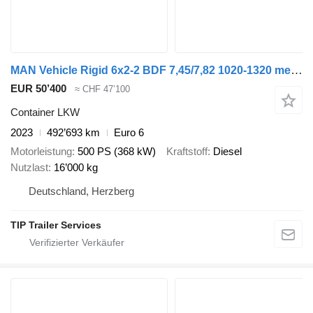
MAN Vehicle Rigid 6x2-2 BDF 7,45/7,82 1020-1320 mechanic
EUR 50’400
≈ CHF 47’100
Container LKW
2023
492’693 km
Euro 6
Motorleistung
500 PS (368 kW)
Kraftstoff
Diesel
Nutzlast
16’000 kg
Deutschland, Herzberg
TIP Trailer Services