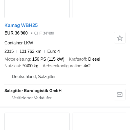
Kamag WBH25
EUR 36’900
≈ CHF 34’480
Container LKW
2015
101’762 km
Euro 4
Motorleistung
156 PS (115 kW)
Kraftstoff
Diesel
Nutzlast
9’400 kg
Achsenkonfiguration
4x2
Deutschland, Salzgitter
Salzgitter Eurologistik GmbH