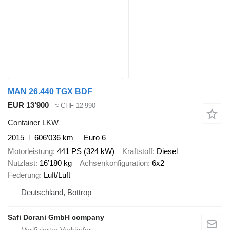
MAN 26.440 TGX BDF
EUR 13’900
≈ CHF 12’990
Container LKW
2015
606’036 km
Euro 6
Motorleistung
441 PS (324 kW)
Kraftstoff
Diesel
Nutzlast
16’180 kg
Achsenkonfiguration
6x2
Federung
Luft/Luft
Deutschland, Bottrop
Safi Dorani GmbH company