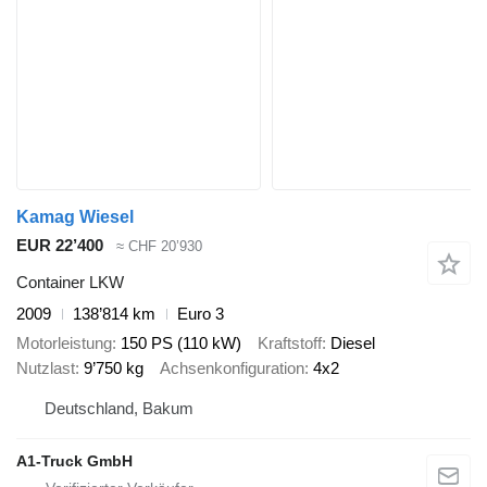
Kamag Wiesel
EUR 22’400
≈ CHF 20’930
Container LKW
2009
138’814 km
Euro 3
Motorleistung
150 PS (110 kW)
Kraftstoff
Diesel
Nutzlast
9’750 kg
Achsenkonfiguration
4x2
Deutschland, Bakum
A1-Truck GmbH