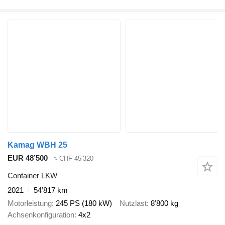
Kamag WBH 25
EUR 48’500
≈ CHF 45’320
Container LKW
2021
54’817 km
Motorleistung
245 PS (180 kW)
Nutzlast
8’800 kg
Achsenkonfiguration
4x2