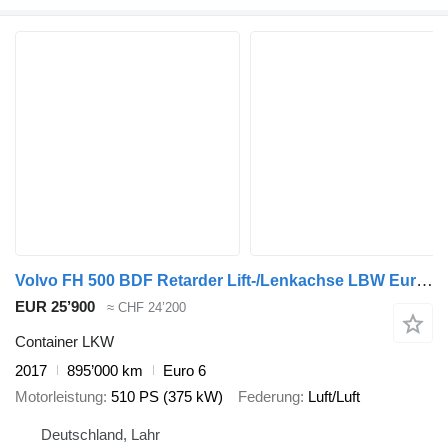
Volvo FH 500 BDF Retarder Lift-/Lenkachse LBW Euro 6
EUR 25’900
≈ CHF 24’200
Container LKW
2017
895’000 km
Euro 6
Motorleistung
510 PS (375 kW)
Federung
Luft/Luft
Deutschland, Lahr