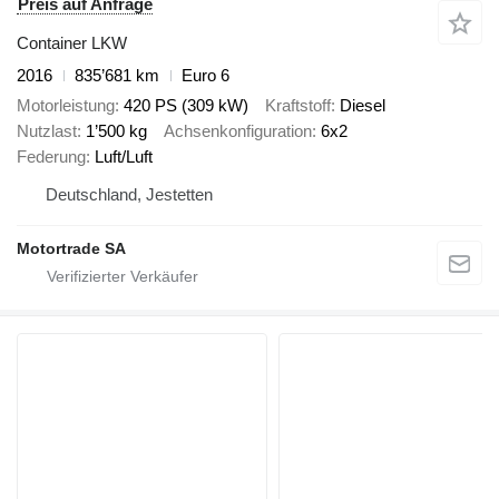
Preis auf Anfrage
Container LKW
2016
835’681 km
Euro 6
Motorleistung
420 PS (309 kW)
Kraftstoff
Diesel
Nutzlast
1’500 kg
Achsenkonfiguration
6x2
Federung
Luft/Luft
Deutschland, Jestetten
Motortrade SA