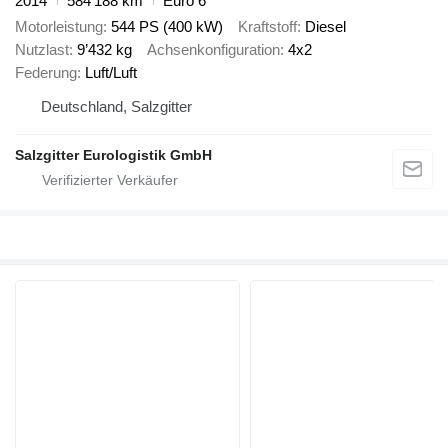
2014
584’188 km
Euro 6
Motorleistung
544 PS (400 kW)
Kraftstoff
Diesel
Nutzlast
9’432 kg
Achsenkonfiguration
4x2
Federung
Luft/Luft
Deutschland, Salzgitter
Salzgitter Eurologistik GmbH