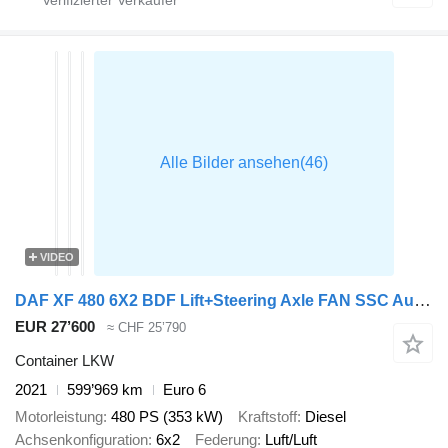
VIDEO
DAF XF 480 6X2 BDF Lift+Steering Axle FAN SSC Automatic Retarder
EUR 27’600
≈ CHF 25’790
Container LKW
2021
599’969 km
Euro 6
Motorleistung
480 PS (353 kW)
Kraftstoff
Diesel
Achsenkonfiguration
6x2
Federung
Luft/Luft