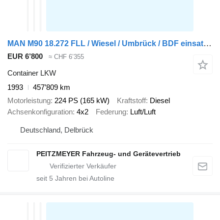
MAN M90 18.272 FLL / Wiesel / Umbrück / BDF einsatzbereit
EUR 6’800
≈ CHF 6’355
Container LKW
1993
457’809 km
Motorleistung
224 PS (165 kW)
Kraftstoff
Diesel
Achsenkonfiguration
4x2
Federung
Luft/Luft
Deutschland, Delbrück
PEITZMEYER Fahrzeug- und Gerätevertrieb
seit
5
Jahren bei Autoline