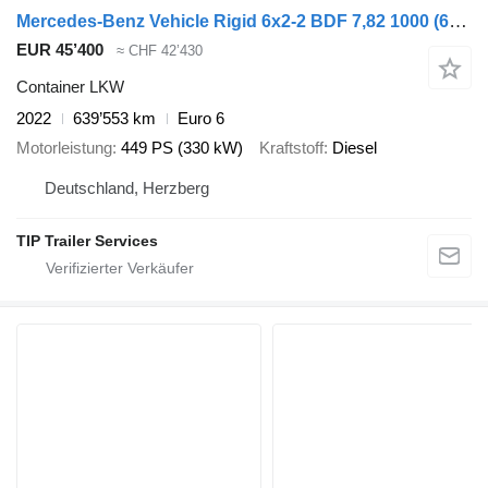
Mercedes-Benz Vehicle Rigid 6x2-2 BDF 7,82 1000
(646526)
EUR 45’400
≈ CHF 42’430
Container LKW
2022
639’553 km
Euro 6
Motorleistung
449 PS (330 kW)
Kraftstoff
Diesel
Deutschland, Herzberg
TIP Trailer Services