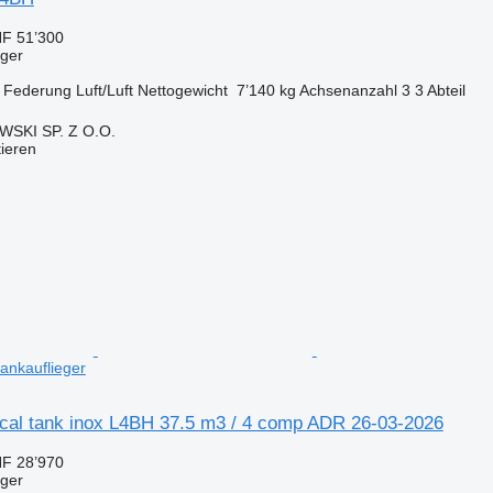
F 51’300
eger
Federung
Luft/Luft
Nettogewicht
7’140 kg
Achsenanzahl
3
3 Abteil
SKI SP. Z O.O.
tieren
ankauflieger
al tank inox L4BH 37.5 m3 / 4 comp ADR 26-03-2026
F 28’970
eger