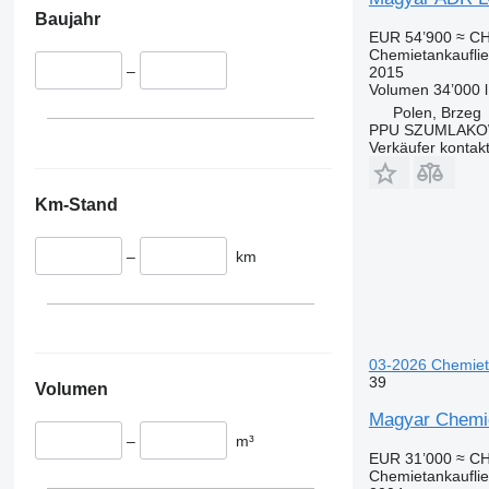
Baujahr
EUR 54’900
≈ CH
Chemietankaufli
–
2015
Volumen
34’000 l
Polen, Brzeg
PPU SZUMLAKOW
Verkäufer kontak
Km-Stand
–
km
03-2026 Chemiet
39
Volumen
Magyar Chemic
–
m³
EUR 31’000
≈ CH
Chemietankaufli