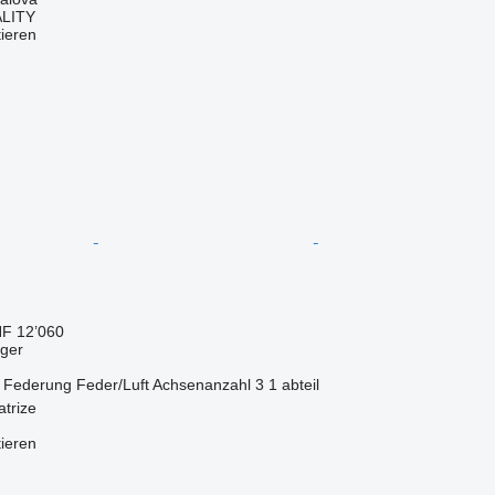
LITY
tieren
F 12’060
eger
Federung
Feder/Luft
Achsenanzahl
3
1 abteil
atrize
tieren