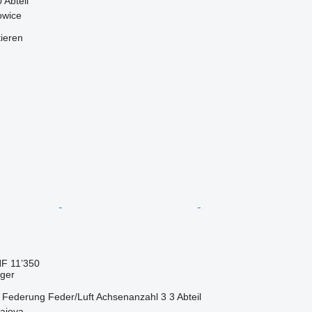
0 Abteil
owice
tieren
F 11’350
eger
Federung
Feder/Luft
Achsenanzahl
3
3 Abteil
aiova