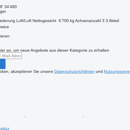
F 34’480
eger
ederung
Luft/Luft
Nettogewicht
6’700 kg
Achsenanzahl
3
3 Abteil
owice
tieren
hier an, um neue Angebote aus dieser Kategorie zu erhalten
icken, akzeptieren Sie unsere
Datenschutzrichtlinien
und
Nutzungsvere
L4BH