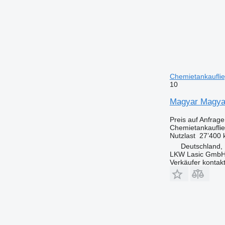
Chemietankaufli
10
Magyar Magy
Preis auf Anfrage
Chemietankaufli
Nutzlast
27’400 
Deutschland,
LKW Lasic Gmb
Verkäufer kontak