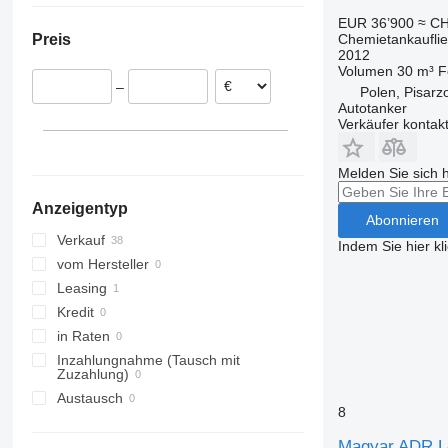
Deutschland
EUR 36’900
≈ CH
Chemietankaufli
Preis
Frankreich
2012
Slowakei
Volumen
30 m³
F
–
Polen, Pisarz
Rumänien
Autotanker
Litauen
Verkäufer kontak
Melden Sie sich 
Anzeigentyp
Abonnieren
Verkauf
Indem Sie hier kl
vom Hersteller
Leasing
Kredit
in Raten
Inzahlungnahme (Tausch mit
Zuzahlung)
Austausch
8
Magyar ADR 