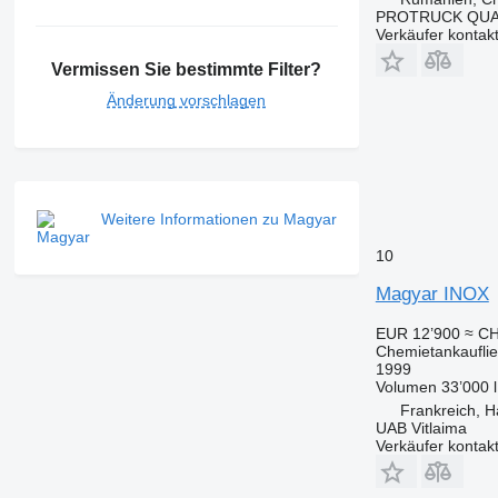
PROTRUCK QUA
Verkäufer kontak
Vermissen Sie bestimmte Filter?
Änderung vorschlagen
Weitere Informationen zu Magyar
10
Magyar INOX
EUR 12’900
≈ CH
Chemietankaufli
1999
Volumen
33’000 l
Frankreich, H
UAB Vitlaima
Verkäufer kontak