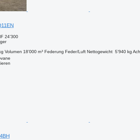
D11EN
F 24’300
eger
kg
Volumen
18’000 m³
Federung
Feder/Luft
Nettogewicht
5’940 kg
Ach
ovane
tieren
L4BH