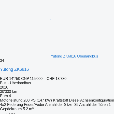
Yutong ZK6816 Überlandbus
34
Yutong ZK6816
EUR 14’750
CN¥ 115’000
≈ CHF 13’780
Bus - Überlandbus
2016
30’000 km
Euro 4
Motorleistung
200 PS (147 kW)
Kraftstoff
Diesel
Achsenkonfiguration
4x2
Federung
Feder/Feder
Anzahl der Sitze
35
Anzahl der Türen
1
Gepäckraum
5.2 m³