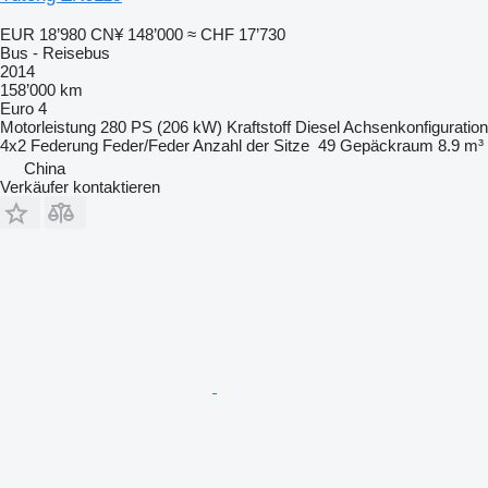
EUR 18’980
CN¥ 148’000
≈ CHF 17’730
Bus - Reisebus
2014
158’000 km
Euro 4
Motorleistung
280 PS (206 kW)
Kraftstoff
Diesel
Achsenkonfiguration
4x2
Federung
Feder/Feder
Anzahl der Sitze
49
Gepäckraum
8.9 m³
China
Verkäufer kontaktieren