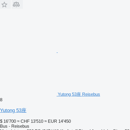
Yutong 53座 Reisebus
8
Yutong 53座
$ 16’700
≈ CHF 13’510
≈ EUR 14’450
Bus - Reisebus