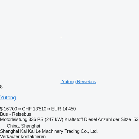
Yutong Reisebus
8
Yutong
$ 16’700
≈ CHF 13’510
≈ EUR 14’450
Bus - Reisebus
Motorleistung
336 PS (247 kW)
Kraftstoff
Diesel
Anzahl der Sitze
53
China, Shanghai
Shanghai Kai Kai Le Machinery Trading Co., Ltd.
Verkäufer kontaktieren