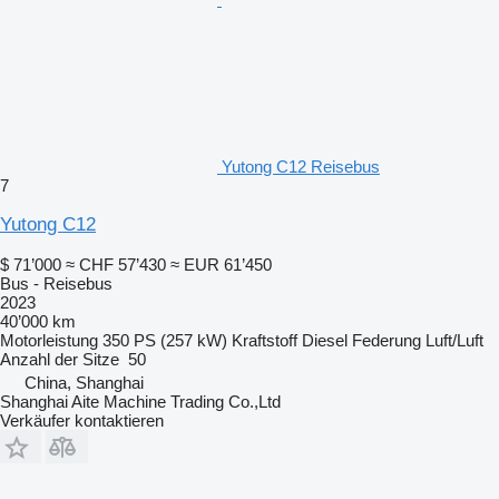
Yutong C12 Reisebus
7
Yutong C12
$ 71’000
≈ CHF 57’430
≈ EUR 61’450
Bus - Reisebus
2023
40’000 km
Motorleistung
350 PS (257 kW)
Kraftstoff
Diesel
Federung
Luft/Luft
Anzahl der Sitze
50
China, Shanghai
Shanghai Aite Machine Trading Co.,Ltd
Verkäufer kontaktieren