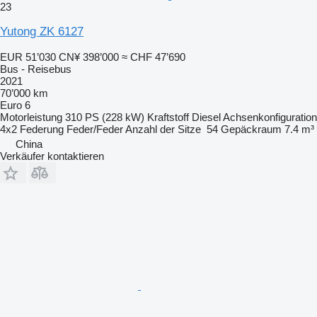
23
Yutong ZK 6127
EUR 51’030
CN¥ 398’000
≈ CHF 47’690
Bus - Reisebus
2021
70’000 km
Euro 6
Motorleistung
310 PS (228 kW)
Kraftstoff
Diesel
Achsenkonfiguration
4x2
Federung
Feder/Feder
Anzahl der Sitze
54
Gepäckraum
7.4 m³
China
Verkäufer kontaktieren