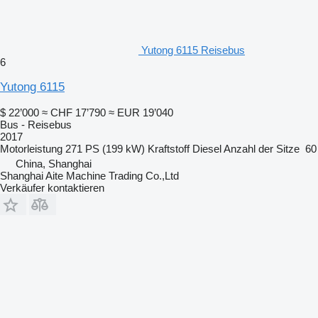
Yutong 6115 Reisebus
6
Yutong 6115
$ 22’000
≈ CHF 17’790
≈ EUR 19’040
Bus - Reisebus
2017
Motorleistung
271 PS (199 kW)
Kraftstoff
Diesel
Anzahl der Sitze
60
China, Shanghai
Shanghai Aite Machine Trading Co.,Ltd
Verkäufer kontaktieren