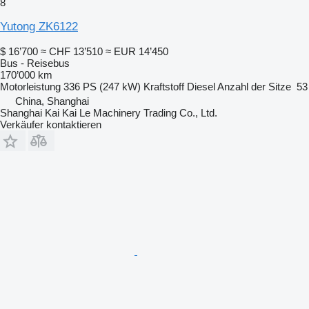
8
Yutong ZK6122
$ 16’700
≈ CHF 13’510
≈ EUR 14’450
Bus - Reisebus
170’000 km
Motorleistung
336 PS (247 kW)
Kraftstoff
Diesel
Anzahl der Sitze
53
China, Shanghai
Shanghai Kai Kai Le Machinery Trading Co., Ltd.
Verkäufer kontaktieren