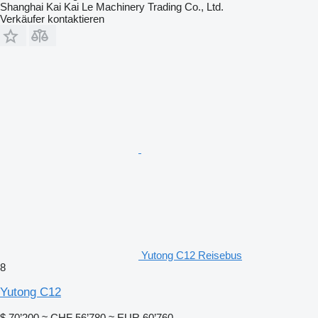
Shanghai Kai Kai Le Machinery Trading Co., Ltd.
Verkäufer kontaktieren
Yutong C12 Reisebus
8
Yutong C12
$ 70’200
≈ CHF 56’780
≈ EUR 60’760