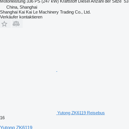
Motorleistung
336 PS (247 kW)
Kraftstoff
Diesel
Anzahl der Sitze
53
China, Shanghai
Shanghai Kai Kai Le Machinery Trading Co., Ltd.
Verkäufer kontaktieren
Yutong ZK6119 Reisebus
16
Yutong ZK6119