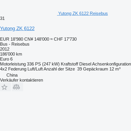
Yutong ZK 6122 Reisebus
31
Yutong ZK 6122
EUR 18’980
CN¥ 148’000
≈ CHF 17’730
Bus - Reisebus
2012
186’000 km
Euro 6
Motorleistung
336 PS (247 kW)
Kraftstoff
Diesel
Achsenkonfiguration
4x2
Federung
Luft/Luft
Anzahl der Sitze
39
Gepäckraum
12 m³
China
Verkäufer kontaktieren