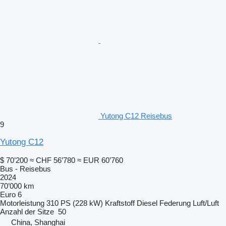
Yutong C12 Reisebus
9
Yutong C12
$ 70’200
≈ CHF 56’780
≈ EUR 60’760
Bus - Reisebus
2024
70’000 km
Euro 6
Motorleistung
310 PS (228 kW)
Kraftstoff
Diesel
Federung
Luft/Luft
Anzahl der Sitze
50
China, Shanghai