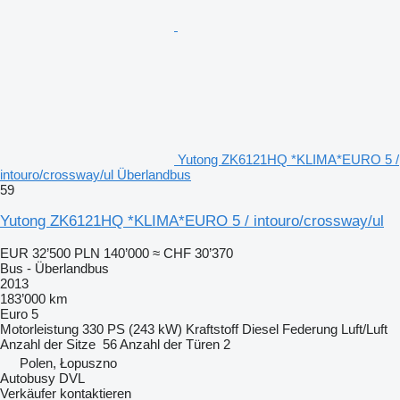
Yutong ZK6121HQ *KLIMA*EURO 5 /
intouro/crossway/ul Überlandbus
59
Yutong ZK6121HQ *KLIMA*EURO 5 / intouro/crossway/ul
EUR 32’500
PLN 140’000
≈ CHF 30’370
Bus - Überlandbus
2013
183’000 km
Euro 5
Motorleistung
330 PS (243 kW)
Kraftstoff
Diesel
Federung
Luft/Luft
Anzahl der Sitze
56
Anzahl der Türen
2
Polen, Łopuszno
Autobusy DVL
Verkäufer kontaktieren