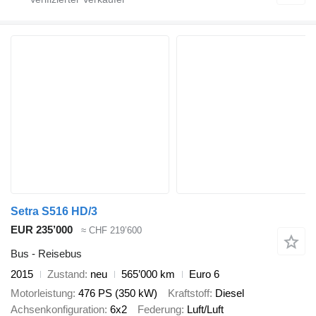
Setra S516 HD/3
EUR 235’000
≈ CHF 219’600
Bus - Reisebus
2015
Zustand
neu
565’000 km
Euro 6
Motorleistung
476 PS (350 kW)
Kraftstoff
Diesel
Achsenkonfiguration
6x2
Federung
Luft/Luft