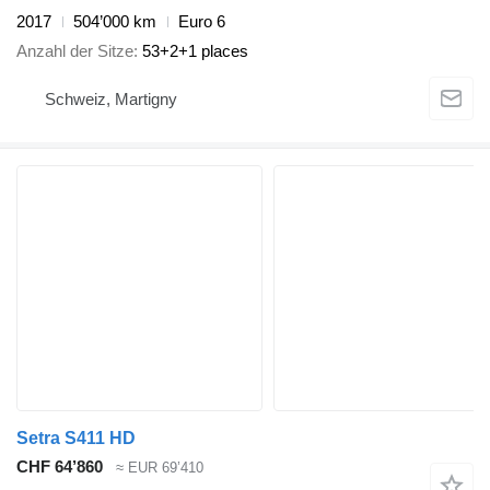
2017
504’000 km
Euro 6
Anzahl der Sitze
53+2+1 places
Schweiz, Martigny
Setra S411 HD
CHF 64’860
≈ EUR 69’410