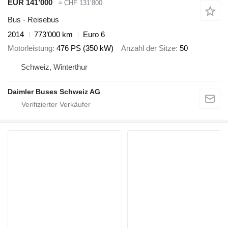
EUR 141’000
≈ CHF 131’800
Bus - Reisebus
2014
773’000 km
Euro 6
Motorleistung
476 PS (350 kW)
Anzahl der Sitze
50
Schweiz, Winterthur
Daimler Buses Schweiz AG