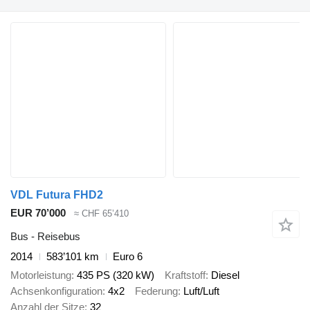
VDL Futura FHD2
EUR 70’000
≈ CHF 65’410
Bus - Reisebus
2014
583’101 km
Euro 6
Motorleistung
435 PS (320 kW)
Kraftstoff
Diesel
Achsenkonfiguration
4x2
Federung
Luft/Luft
Anzahl der Sitze
32