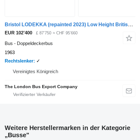
Bristol LODEKKA (repainted 2023) Low Height British Double Decker Bus Ma
EUR 102’400
£ 87’750
≈ CHF 95’660
Bus - Doppeldeckerbus
1963
Rechtslenker
✓
Vereinigtes Königreich
The London Bus Export Company
Weitere Herstellermarken in der Kategorie
„Busse"