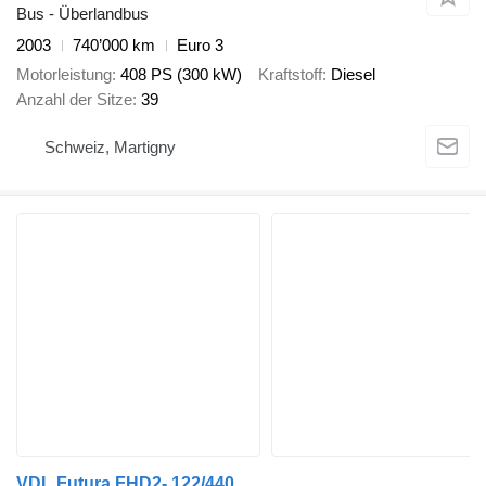
Bus - Überlandbus
2003
740’000 km
Euro 3
Motorleistung
408 PS (300 kW)
Kraftstoff
Diesel
Anzahl der Sitze
39
Schweiz, Martigny
VDL Futura FHD2- 122/440