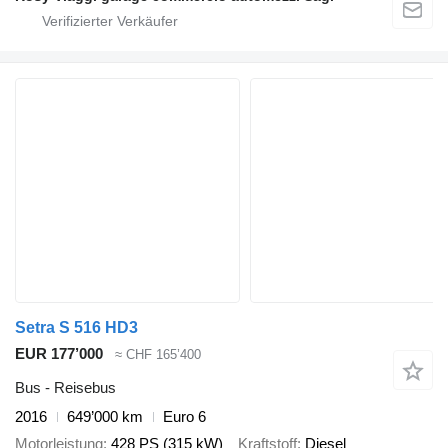
Setra S 516 HD3
EUR 177’000
≈ CHF 165’400
Bus - Reisebus
2016
649’000 km
Euro 6
Motorleistung
428 PS (315 kW)
Kraftstoff
Diesel