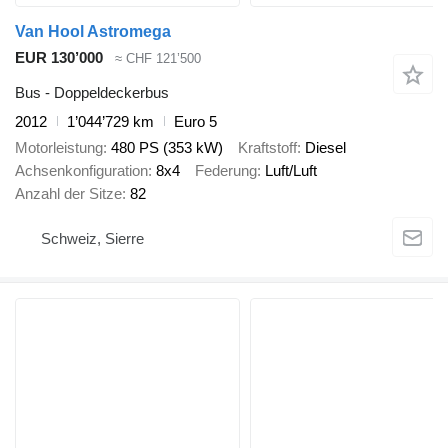
Van Hool Astromega
EUR 130’000
≈ CHF 121’500
Bus - Doppeldeckerbus
2012
1’044’729 km
Euro 5
Motorleistung
480 PS (353 kW)
Kraftstoff
Diesel
Achsenkonfiguration
8x4
Federung
Luft/Luft
Anzahl der Sitze
82
Schweiz, Sierre