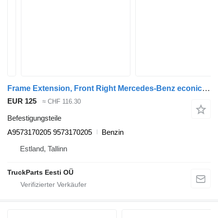
Frame Extension, Front Right Mercedes-Benz econic 2628 (01.98-) A9573170205 für Mercedes-Benz Econic (1998-2014) Müllwagen
EUR 125
≈ CHF 116.30
Befestigungsteile
A9573170205 9573170205
Benzin
Estland, Tallinn
TruckParts Eesti OÜ