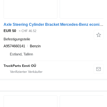
Axle Steering Cylinder Bracket Mercedes-Benz econic 2628 (01.98-) A9574660141 für Mercedes-Benz Econic (1998-2014) Müllwagen
EUR 50
≈ CHF 46.52
Befestigungsteile
A9574660141
Benzin
Estland, Tallinn
TruckParts Eesti OÜ