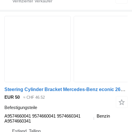
Steering Cylinder Bracket Mercedes-Benz econic 2628 (01.98-) A9574660041 für Mercedes-Benz Econic (1998-2014) Müllwagen
EUR 50
≈ CHF 46.52
Befestigungsteile
A9574660041 9574660041 9574660341
Benzin
A9574660341
Estland, Tallinn