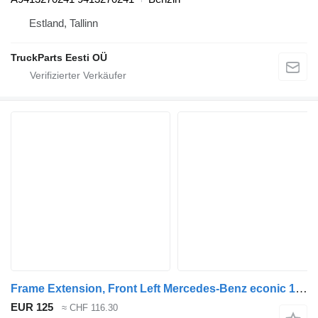
Estland, Tallinn
TruckParts Eesti OÜ
Frame Extension, Front Left Mercedes-Benz econic 1828 (01.98-) A9573170105 für Mercedes-Benz Econic (1998-2014) Müllwagen
EUR 125
≈ CHF 116.30