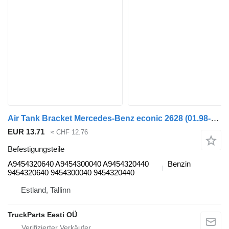
Air Tank Bracket Mercedes-Benz econic 2628 (01.98-) A9454320640 für Mercedes-Benz Econic (1998-2014) Müllwagen
EUR 13.71
≈ CHF 12.76
Befestigungsteile
A9454320640 A9454300040 A9454320440
Benzin
9454320640 9454300040 9454320440
Estland, Tallinn
TruckParts Eesti OÜ