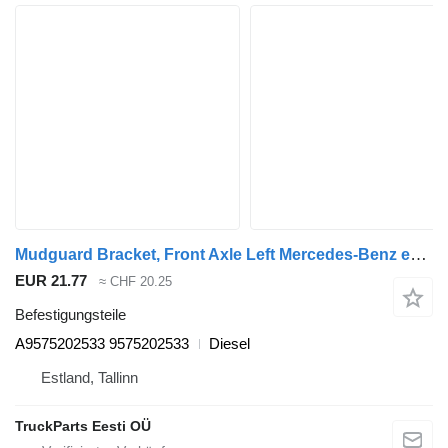
Mudguard Bracket, Front Axle Left Mercedes-Benz econic 1828 (01.98-) A9575202533 für Mercedes-Benz Econic (1998-2014) Müllwagen
EUR 21.77
≈ CHF 20.25
Befestigungsteile
A9575202533 9575202533
Diesel
Estland, Tallinn
TruckParts Eesti OÜ