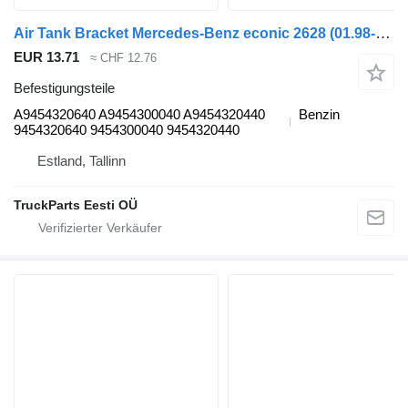
Air Tank Bracket Mercedes-Benz econic 2628 (01.98-) A9454320640 für Mercedes-Benz Econic (1998-2014) Müllwagen
EUR 13.71
≈ CHF 12.76
Befestigungsteile
A9454320640 A9454300040 A9454320440
Benzin
9454320640 9454300040 9454320440
Estland, Tallinn
TruckParts Eesti OÜ