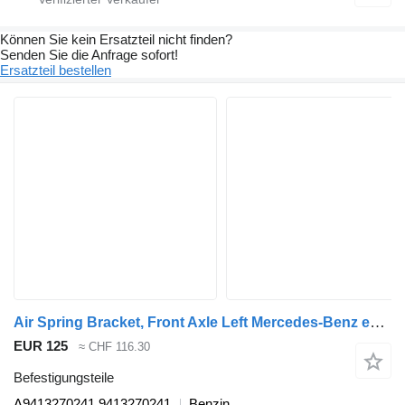
Können Sie kein Ersatzteil nicht finden?
Senden Sie die Anfrage sofort!
Ersatzteil bestellen
Air Spring Bracket, Front Axle Left Mercedes-Benz econic 2628 (01.98-) A9413270241 für Mercedes-Benz Econic (1998-2014) Müllwagen
EUR 125
≈ CHF 116.30
Befestigungsteile
A9413270241 9413270241
Benzin