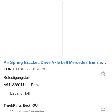
Air Spring Bracket, Drive Axle Left Mercedes-Benz econic 2628 (01.98-) A9413280441 für Mercedes-Benz Econic (1998-2014) Müllwagen
EUR 100.81
≈ CHF 93.79
Befestigungsteile
A9413280441
Benzin
Estland, Tallinn
TruckParts Eesti OÜ