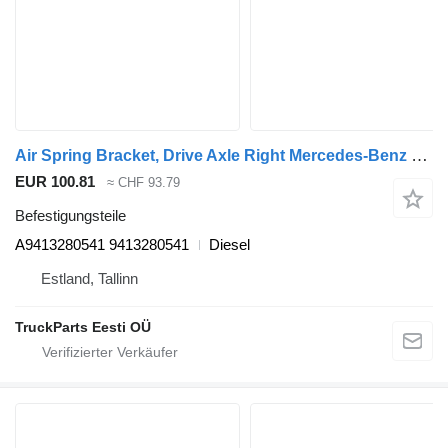
Air Spring Bracket, Drive Axle Right Mercedes-Benz econic 1828 (01.98-) A9413280541 für Mercedes-Benz Econic (1998-2014) Müllwagen
EUR 100.81
≈ CHF 93.79
Befestigungsteile
A9413280541 9413280541
Diesel
Estland, Tallinn
TruckParts Eesti OÜ