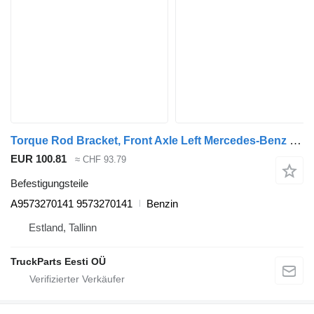
Torque Rod Bracket, Front Axle Left Mercedes-Benz econic 2628 (01.98-) A9573270141 für Mercedes-Benz Econic (1998-2014) Müllwagen
EUR 100.81
≈ CHF 93.79
Befestigungsteile
A9573270141 9573270141
Benzin
Estland, Tallinn
TruckParts Eesti OÜ