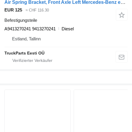
Air Spring Bracket, Front Axle Left Mercedes-Benz econic 1828 (01.98-) A9413270241 für Mercedes-Benz Econic (1998-2014) Müllwagen
EUR 125
≈ CHF 116.30
Befestigungsteile
A9413270241 9413270241
Diesel
Estland, Tallinn
TruckParts Eesti OÜ