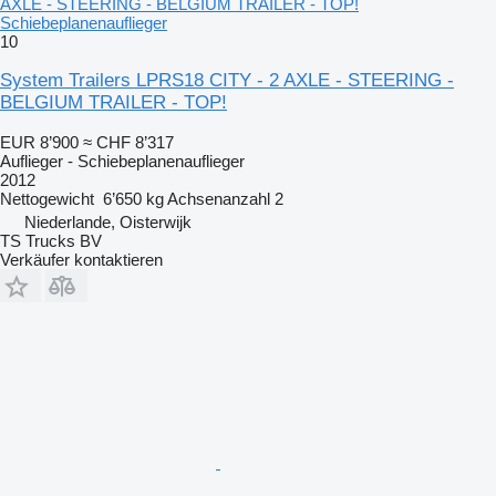
AXLE - STEERING - BELGIUM TRAILER - TOP!
Schiebeplanenauflieger
10
System Trailers LPRS18 CITY - 2 AXLE - STEERING -
BELGIUM TRAILER - TOP!
EUR 8’900
≈ CHF 8’317
Auflieger - Schiebeplanenauflieger
2012
Nettogewicht
6’650 kg
Achsenanzahl
2
Niederlande, Oisterwijk
TS Trucks BV
Verkäufer kontaktieren