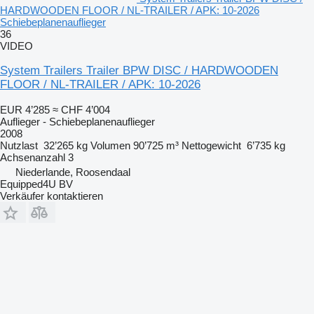
HARDWOODEN FLOOR / NL-TRAILER / APK: 10-2026
Schiebeplanenauflieger
36
VIDEO
System Trailers Trailer BPW DISC / HARDWOODEN
FLOOR / NL-TRAILER / APK: 10-2026
EUR 4’285
≈ CHF 4’004
Auflieger - Schiebeplanenauflieger
2008
Nutzlast
32’265 kg
Volumen
90’725 m³
Nettogewicht
6’735 kg
Achsenanzahl
3
Niederlande, Roosendaal
Equipped4U BV
Verkäufer kontaktieren