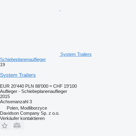
System Trailers
Schiebeplanenauflieger
19
System Trailers
EUR 20’440
PLN 88’000
≈ CHF 19’100
Auflieger - Schiebeplanenauflieger
2015
Achsenanzahl
3
Polen, Modliborzyce
Davidson Company Sp. z o.o.
Verkäufer kontaktieren