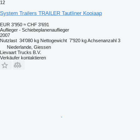
12
System Trailers TRAILER Tautliner Kooiaap
EUR 3’950
≈ CHF 3’691
Auflieger - Schiebeplanenauflieger
2007
Nutzlast
34’080 kg
Nettogewicht
7’920 kg
Achsenanzahl
3
Niederlande, Giessen
Lievaart Trucks B.V.
Verkäufer kontaktieren