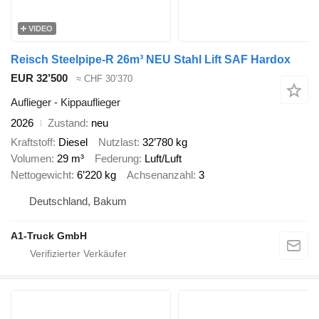
VIDEO
Reisch Steelpipe-R 26m³ NEU Stahl Lift SAF Hardox
EUR 32’500
≈ CHF 30’370
Auflieger - Kippauflieger
2026
Zustand
neu
Kraftstoff
Diesel
Nutzlast
32’780 kg
Volumen
29 m³
Federung
Luft/Luft
Nettogewicht
6’220 kg
Achsenanzahl
3
Deutschland, Bakum
A1-Truck GmbH