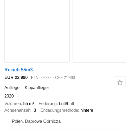
Reisch 55m3
EUR 22’990
PLN 99’000
≈ CHF 21’490
Auflieger - Kippauflieger
2020
Volumen
55 m³
Federung
Luft/Luft
Achsenanzahl
3
Entladungsmethode
hintere
Polen, Dąbrowa Górnicza