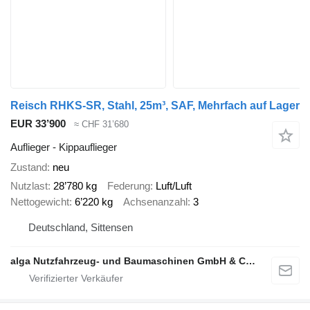
Reisch RHKS-SR, Stahl, 25m³, SAF, Mehrfach auf Lager
EUR 33’900
≈ CHF 31’680
Auflieger - Kippauflieger
Zustand
neu
Nutzlast
28’780 kg
Federung
Luft/Luft
Nettogewicht
6’220 kg
Achsenanzahl
3
Deutschland, Sittensen
alga Nutzfahrzeug- und Baumaschinen GmbH & Co. KG