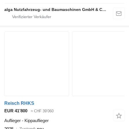
alga Nutzfahrzeug- und Baumaschinen GmbH & Co. KG
Reisch RHKS
EUR 41’800
≈ CHF 39’060
Auflieger - Kippauflieger
2025
Zustand
neu