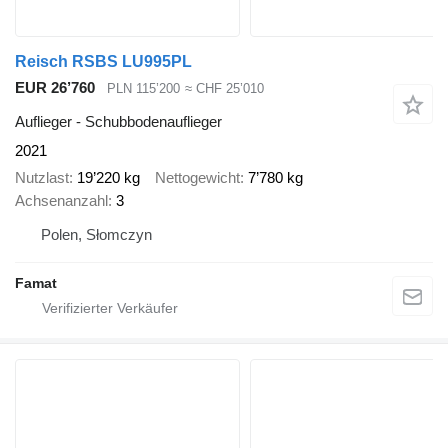
Reisch RSBS LU995PL
EUR 26’760
PLN 115’200
≈ CHF 25’010
Auflieger - Schubbodenauflieger
2021
Nutzlast
19’220 kg
Nettogewicht
7’780 kg
Achsenanzahl
3
Polen, Słomczyn
Famat