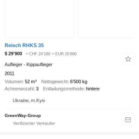
Reisch RHKS 35
$ 29’900
≈ CHF 24’180
≈ EUR 25’880
Auflieger - Kippauflieger
2011
Volumen
52 m³
Nettogewicht
6’500 kg
Achsenanzahl
3
Entladungsmethode
hintere
Ukraine, m.Kyiv
GreenWay-Group