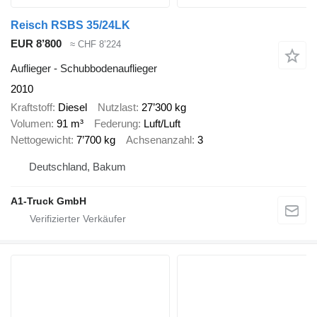
Reisch RSBS 35/24LK
EUR 8’800
≈ CHF 8’224
Auflieger - Schubbodenauflieger
2010
Kraftstoff
Diesel
Nutzlast
27’300 kg
Volumen
91 m³
Federung
Luft/Luft
Nettogewicht
7’700 kg
Achsenanzahl
3
Deutschland, Bakum
A1-Truck GmbH