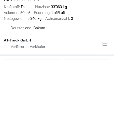
Kraftstoff
Diesel
Nutzlast
33’060 kg
Volumen
50 m³
Federung
Luft/Luft
Nettogewicht
5’940 kg
Achsenanzahl
3
Deutschland, Bakum
A1-Truck GmbH