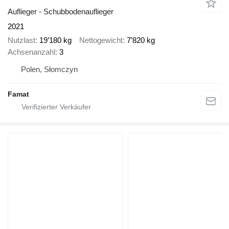
Auflieger - Schubbodenauflieger
2021
Nutzlast
19’180 kg
Nettogewicht
7’820 kg
Achsenanzahl
3
Polen, Słomczyn
Famat