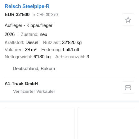
Reisch Steelpipe-R
EUR 32’500
≈ CHF 30’370
Auflieger - Kippauflieger
2026
Zustand
neu
Kraftstoff
Diesel
Nutzlast
32’820 kg
Volumen
29 m³
Federung
Luft/Luft
Nettogewicht
6’180 kg
Achsenanzahl
3
Deutschland, Bakum
A1-Truck GmbH