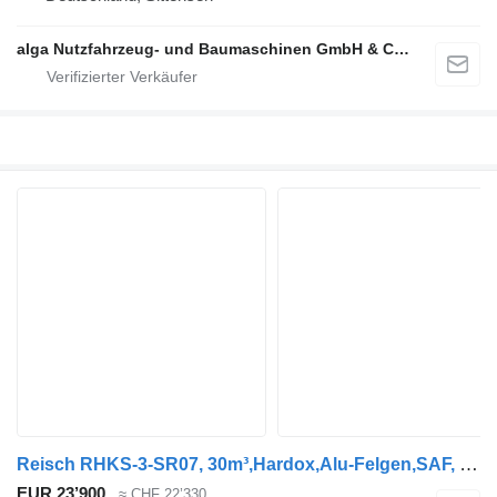
alga Nutzfahrzeug- und Baumaschinen GmbH & Co. KG
Reisch RHKS-3-SR07, 30m³,Hardox,Alu-Felgen,SAF, Cramaro
EUR 23’900
≈ CHF 22’330