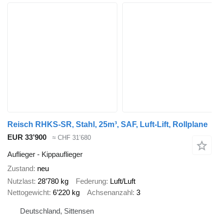
Reisch RHKS-SR, Stahl, 25m³, SAF, Luft-Lift, Rollplane
EUR 33’900
≈ CHF 31’680
Auflieger - Kippauflieger
Zustand
neu
Nutzlast
28’780 kg
Federung
Luft/Luft
Nettogewicht
6’220 kg
Achsenanzahl
3
Deutschland, Sittensen