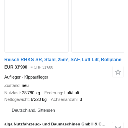
Reisch RHKS-SR, Stahl, 25m³, SAF, Luft-Lift, Rollplane
EUR 33’900
≈ CHF 31’680
Auflieger - Kippauflieger
Zustand
neu
Nutzlast
28’780 kg
Federung
Luft/Luft
Nettogewicht
6’220 kg
Achsenanzahl
3
Deutschland, Sittensen
alga Nutzfahrzeug- und Baumaschinen GmbH & Co. KG