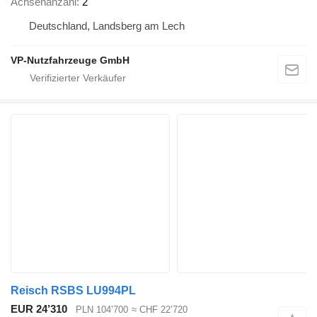
Achsenanzahl
2
Deutschland, Landsberg am Lech
VP-Nutzfahrzeuge GmbH
Reisch RSBS LU994PL
EUR 24’310
PLN 104’700
≈ CHF 22’720