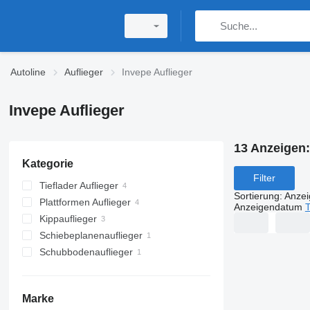
Autoline
Auflieger
Invepe Auflieger
Invepe Auflieger
13 Anzeigen
Kategorie
Filter
Tieflader Auflieger
Sortierung
:
Anze
Plattformen Auflieger
Anzeigendatum
T
Kippauflieger
Schiebeplanenauflieger
Schubbodenauflieger
Marke