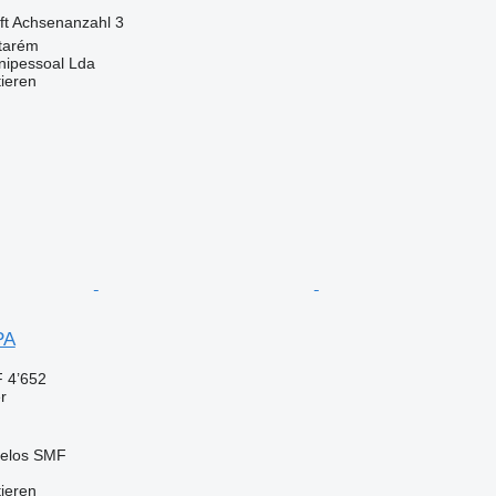
ft
Achsenanzahl
3
ntarém
Unipessoal Lda
tieren
PA
 4’652
r
zelos SMF
tieren