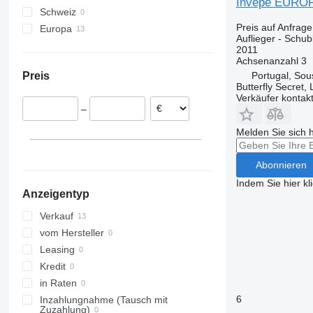
Invepe EURO
Schweiz
Preis auf Anfrage
Europa
Auflieger - Schu
Frankreich
2011
Achsenanzahl
3
Portugal
Portugal, Sou
Preis
Rumänien
Butterfly Secret,
Verkäufer kontak
–
Melden Sie sich 
Abonnieren
Indem Sie hier kl
Anzeigentyp
Verkauf
vom Hersteller
Leasing
Kredit
in Raten
6
Inzahlungnahme (Tausch mit
Zuzahlung)