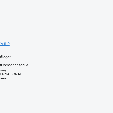
cifié
flieger
ft
Achsenanzahl
3
imay
TERNATIONAL
tieren