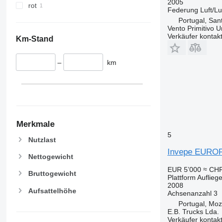
2005
rot
Federung
Luft/Lu
Portugal, Sa
Vento Primitivo 
Verkäufer kontak
Km-Stand
–
km
Merkmale
5
Nutzlast
Invepe EURO
Nettogewicht
EUR 5’000
≈ CHF
Bruttogewicht
Plattform Aufliege
2008
Aufsattelhöhe
Achsenanzahl
3
Portugal, Mo
E.B. Trucks Lda.
Verkäufer kontak