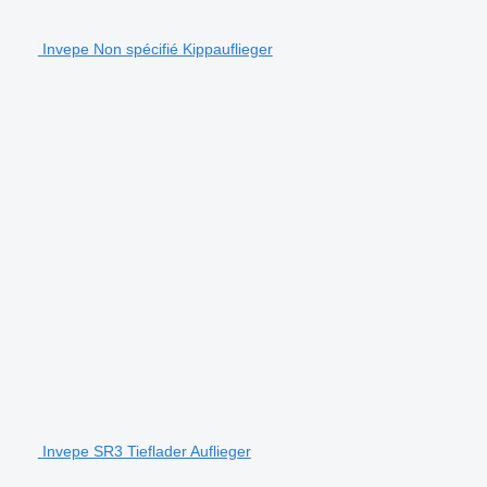
Invepe Non spécifié Kippauflieger
Invepe SR3 Tieflader Auflieger