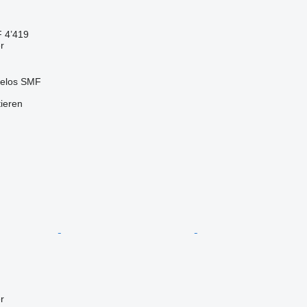
 4’419
r
zelos SMF
tieren
r