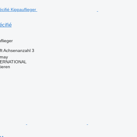
cifié
flieger
ft
Achsenanzahl
3
imay
TERNATIONAL
tieren