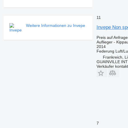
11
Weitere Informationen zu Invepe
Invepe Non spé
Preis auf Anfrage
Auflieger - Kippau
2014
Federung
Luft/Lu
Frankreich, L
GUAINVILLE IN
Verkäufer kontak
7