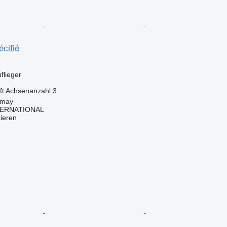
cifié
flieger
ft
Achsenanzahl
3
imay
TERNATIONAL
tieren