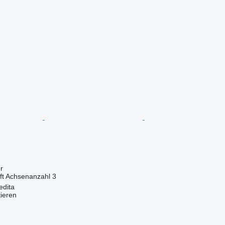
r
ft
Achsenanzahl
3
edita
tieren