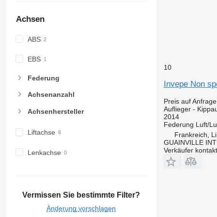
Achsen
ABS
EBS
10
Federung
Invepe Non spé
Achsenanzahl
Preis auf Anfrage
Auflieger - Kippau
Achsenhersteller
2014
Federung
Luft/Lu
Liftachse
Frankreich, L
GUAINVILLE IN
Verkäufer kontak
Lenkachse
Vermissen Sie bestimmte Filter?
Änderung vorschlagen