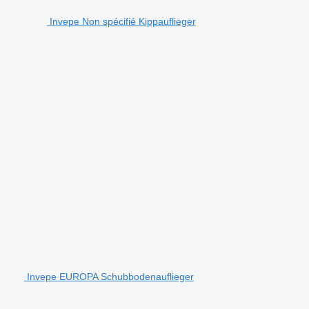
Invepe Non spécifié Kippauflieger
Invepe EUROPA Schubbodenauflieger