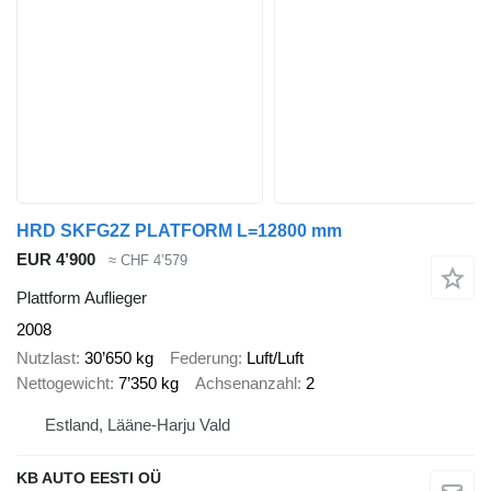
HRD SKFG2Z PLATFORM L=12800 mm
EUR 4’900
≈ CHF 4’579
Plattform Auflieger
2008
Nutzlast
30’650 kg
Federung
Luft/Luft
Nettogewicht
7’350 kg
Achsenanzahl
2
Estland, Lääne-Harju Vald
KB AUTO EESTI OÜ