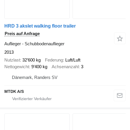
HRD 3 akslet walking floor trailer
Preis auf Anfrage
Auflieger - Schubbodenauflieger
2013
Nutzlast
32’600 kg
Federung
Luft/Luft
Nettogewicht
9’400 kg
Achsenanzahl
3
Dänemark, Randers SV
MTDK A/S