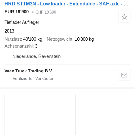
HRD STTM3N - Low loader - Extendable - SAF axle - Steering axle
EUR 19’900
≈ CHF 18’600
Tieflader Auflieger
2013
Nutzlast
40’100 kg
Nettogewicht
10’800 kg
Achsenanzahl
3
Niederlande, Ravenstein
Vaex Truck Trading B.V