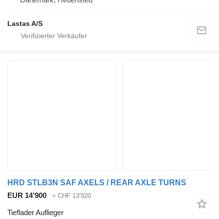
Lastas A/S
HRD STLB3N SAF AXELS / REAR AXLE TURNS
EUR 14’900
≈ CHF 13’920
Tieflader Auflieger