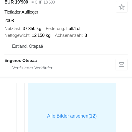
EUR 19’900
≈ CHF 18’600
Tieflader Auflieger
2008
Nutzlast
37’850 kg
Federung
Luft/Luft
Nettogewicht
12’150 kg
Achsenanzahl
3
Estland, Otepää
Engeros Otepaa