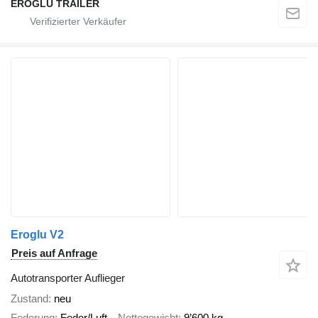
EROGLU TRAILER
Eroglu V2
Preis auf Anfrage
Autotransporter Auflieger
Zustand
neu
Federung
Feder/Luft
Nettogewicht
9’600 kg