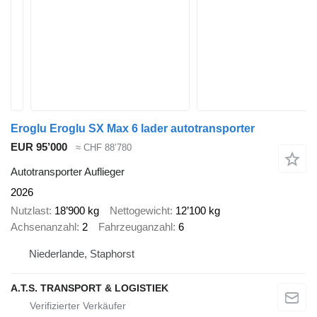
Eroglu Eroglu SX Max 6 lader autotransporter
EUR 95’000
≈ CHF 88’780
Autotransporter Auflieger
2026
Nutzlast
18’900 kg
Nettogewicht
12’100 kg
Achsenanzahl
2
Fahrzeuganzahl
6
Niederlande, Staphorst
A.T.S. TRANSPORT & LOGISTIEK