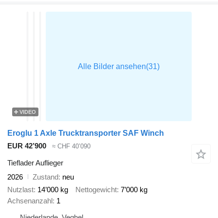
VIDEO
Eroglu 1 Axle Trucktransporter SAF Winch
EUR 42’900
≈ CHF 40’090
Tieflader Auflieger
2026
Zustand
neu
Nutzlast
14’000 kg
Nettogewicht
7’000 kg
Achsenanzahl
1
Niederlande, Veghel