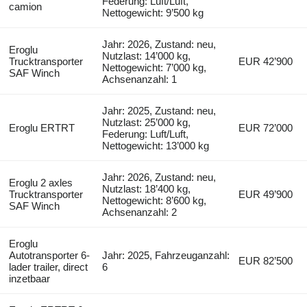
Federung: Luft/Luft,
camion
Nettogewicht: 9’500 kg
Jahr: 2026, Zustand: neu,
Eroglu
Nutzlast: 14’000 kg,
Trucktransporter
EUR 42’900
Nettogewicht: 7’000 kg,
SAF Winch
Achsenanzahl: 1
Jahr: 2025, Zustand: neu,
Nutzlast: 25’000 kg,
Eroglu ERTRT
EUR 72’000
Federung: Luft/Luft,
Nettogewicht: 13’000 kg
Jahr: 2026, Zustand: neu,
Eroglu 2 axles
Nutzlast: 18’400 kg,
Trucktransporter
EUR 49’900
Nettogewicht: 8’600 kg,
SAF Winch
Achsenanzahl: 2
Eroglu
Autotransporter 6-
Jahr: 2025, Fahrzeuganzahl:
EUR 82’500
lader trailer, direct
6
inzetbaar