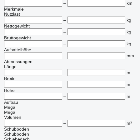
–
km
Merkmale
Nutzlast
–
kg
Nettogewicht
–
kg
Bruttogewicht
–
kg
Aufsattelhöhe
–
mm
Abmessungen
Länge
–
m
Breite
–
m
Höhe
–
m
Aufbau
Mega
Mega
Volumen
–
m³
Schubboden
Schubboden
Schiebedach