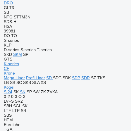
DRO
GLT3
SB
NTG
STTM3N
SDS-H
HSA
99981
DO
TO
S-series
KLP
D-series
S-series
T-series
SKD
SKM
SP
GTS
K-series
CF
Krone
Mega Liner
Profi Liner
SD
SDC
SDK
SDP
SDR
SZ
TKS
LB
SB
SC
SKB
SLA
XS
Kögel
S 24
SK
SN
SP
SW
ZK
ZVKA
0-2
0-3
O-3
LVFS
SR2
SBH
SGL
SK
LTF
LTP
SR
SBS
HTM
Eurolohr
TGA