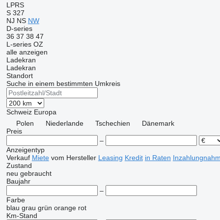
LPRS
S 327
NJ
NS
NW
D-series
36
37
38
47
L-series
OZ
alle anzeigen
Ladekran
Ladekran
Standort
Suche in einem bestimmten Umkreis
Schweiz
Europa
Polen
Niederlande
Tschechien
Dänemark
Preis
–
Anzeigentyp
Verkauf
Miete
vom Hersteller
Leasing
Kredit
in Raten
Inzahlungnahm
Zustand
neu
gebraucht
Baujahr
–
Farbe
blau
grau
grün
orange
rot
Km-Stand