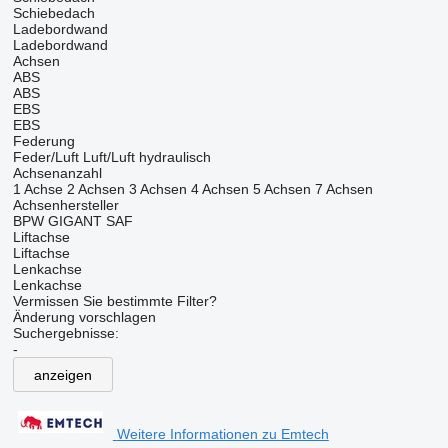
Schiebedach
Ladebordwand
Ladebordwand
Achsen
ABS
ABS
EBS
EBS
Federung
Feder/Luft
Luft/Luft
hydraulisch
Achsenanzahl
1 Achse
2 Achsen
3 Achsen
4 Achsen
5 Achsen
7 Achsen
Achsenhersteller
BPW
GIGANT
SAF
Liftachse
Liftachse
Lenkachse
Lenkachse
Vermissen Sie bestimmte Filter?
Änderung vorschlagen
Suchergebnisse:
-
anzeigen
Weitere Informationen zu Emtech