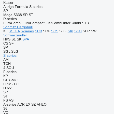
Kaiser
Auriga
Formula
S-series
SP
Mega
S338
SR
ST
R-series
EuroCombi
EuroCompact
FlatCombi
InterCombi
STB
Schmitz Cargobull
KO
MEGA
S-series
SCB
SCF
SCS
SGF
SKI
SKO
SPR
SW
Schwarzmüller
HKS
S1
SK
SPA
CS
SF
SP
SGL
SLG
S-series
AM
TCH
4.SOU
F-series
KP
GL
GMO
LPRS
TO
D 651
SP
ST
FS
VS
A-series
ADR
EX
SZ
VHLO
36
VO