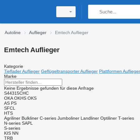
Autoline
Auflieger
Emtech Auflieger
Emtech Auflieger
Kategorie
Tieflader Auflieger
Geflügeltransporter Auflieger
Plattformen Aufliege
Marke
Keine Ergebnisse gefunden für diese Anfrage
S44315CHC
OKA
OKHS
OKS
AS
PS
SFCL
HTS
Agriliner
Bulkliner
C-series
Jumboliner
Landliner
Optiliner
T-series
N-series
SAPL
S-series
KIS
NN
TRB