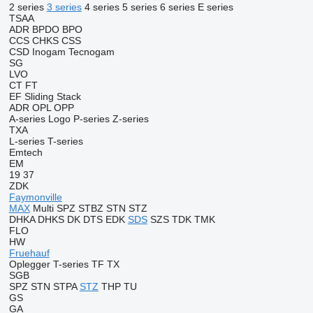
2 series
3 series
4 series
5 series
6 series
E series
TSAA
ADR
BPDO
BPO
CCS
CHKS
CSS
CSD
Inogam
Tecnogam
SG
LVO
CT
FT
EF
Sliding
Stack
ADR
OPL
OPP
A-series
Logo
P-series
Z-series
TXA
L-series
T-series
Emtech
EM
19
37
ZDK
Faymonville
MAX
Multi
SPZ
STBZ
STN
STZ
DHKA
DHKS
DK
DTS
EDK
SDS
SZS
TDK
TMK
FLO
HW
Fruehauf
Oplegger
T-series
TF
TX
SGB
SPZ
STN
STPA
STZ
THP
TU
GS
GA