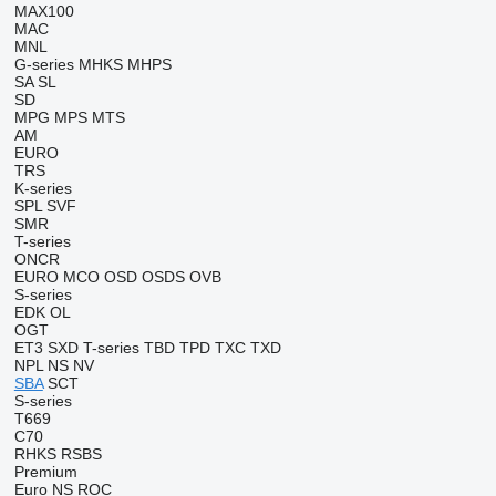
MAX100
MAC
MNL
G-series
MHKS
MHPS
SA
SL
SD
MPG
MPS
MTS
AM
EURO
TRS
K-series
SPL
SVF
SMR
T-series
ONCR
EURO
MCO
OSD
OSDS
OVB
S-series
EDK
OL
OGT
ET3
SXD
T-series
TBD
TPD
TXC
TXD
NPL
NS
NV
SBA
SCT
S-series
T669
C70
RHKS
RSBS
Premium
Euro
NS
ROC