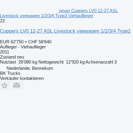
neuer Cuppers LV0 12-27 ASL
Livestock veewagen 1/2/3/4 Type2 Viehauflieger
22
Cuppers LV0 12-27 ASL Livestock veewagen 1/2/3/4 Type2
EUR 62’750
≈ CHF 58’640
Auflieger - Viehauflieger
2011
Zustand
neu
Nutzlast
26’080 kg
Nettogewicht
12’920 kg
Achsenanzahl
3
Niederlande, Bennekom
BK Trucks
Verkäufer kontaktieren