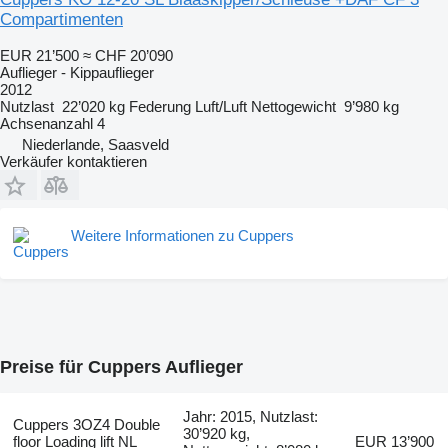
Compartimenten
EUR 21’500
≈ CHF 20’090
Auflieger - Kippauflieger
2012
Nutzlast
22’020 kg
Federung
Luft/Luft
Nettogewicht
9’980 kg
Achsenanzahl
4
Niederlande, Saasveld
Verkäufer kontaktieren
Weitere Informationen zu Cuppers
Preise für Cuppers Auflieger
Jahr: 2015, Nutzlast:
Cuppers 3OZ4 Double
30’920 kg,
floor Loading lift NL
EUR 13’900