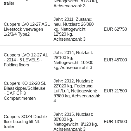
Nettogewicht: 8’080 kg,
trailer
Achsenanzahl: 3
Jahr: 2011, Zustand:
Cuppers LV0 12-27 ASL
neu, Nutzlast: 26’080
Livestock veewagen
kg, Nettogewicht:
EUR 62’750
1/2/3/4 Type2
12’920 kg,
Achsenanzahl: 3
Jahr: 2014, Nutzlast:
Cuppers LVO 12-27 AL
28’100 kg,
- 2014 - 5 LEVELS -
EUR 45’000
Nettogewicht: 10’900
Folding floors
kg, Achsenanzahl: 3
Jahr: 2012, Nutzlast:
Cuppers KO 12-20 SL
22’020 kg, Federung:
Blaaskipper/Schleuse
Luft/Luft, Nettogewicht:
EUR 21’500
+DAF CF 3
9’980 kg, Achsenanzahl:
Compartimenten
4
Jahr: 2015, Nutzlast:
Cuppers 3OZ4 Double
30’880 kg,
floor Loading lift NL
EUR 13’900
Nettogewicht: 8’120 kg,
trailer
Achsenanzahl: 3