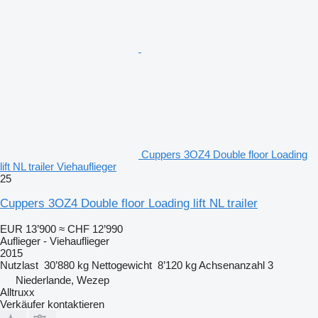
Cuppers 3OZ4 Double floor Loading
lift NL trailer Viehauflieger
25
Cuppers 3OZ4 Double floor Loading lift NL trailer
EUR 13’900
≈ CHF 12’990
Auflieger - Viehauflieger
2015
Nutzlast
30’880 kg
Nettogewicht
8’120 kg
Achsenanzahl
3
Niederlande, Wezep
Alltruxx
Verkäufer kontaktieren