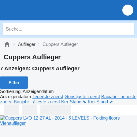
Auflieger
Cuppers Auflieger
Cuppers Auflieger
7 Anzeigen:
Cuppers Auflieger
Filter
Sortierung
:
Anzeigendatum
Anzeigendatum
Teuerste zuerst
Günstigste zuerst
Baujahr - neueste
zuerst
Baujahr - älteste zuerst
Km-Stand ⬊
Km-Stand ⬈