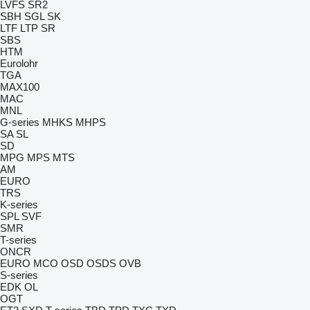
LVFS
SR2
SBH
SGL
SK
LTF
LTP
SR
SBS
HTM
Eurolohr
TGA
MAX100
MAC
MNL
G-series
MHKS
MHPS
SA
SL
SD
MPG
MPS
MTS
AM
EURO
TRS
K-series
SPL
SVF
SMR
T-series
ONCR
EURO
MCO
OSD
OSDS
OVB
S-series
EDK
OL
OGT