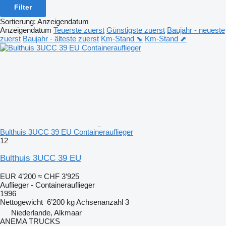
Filter
Sortierung
:
Anzeigendatum
Anzeigendatum
Teuerste zuerst
Günstigste zuerst
Baujahr - neueste
zuerst
Baujahr - älteste zuerst
Km-Stand ⬊
Km-Stand ⬈
Bulthuis 3UCC 39 EU Containerauflieger
12
Bulthuis 3UCC 39 EU
EUR 4’200
≈ CHF 3’925
Auflieger - Containerauflieger
1996
Nettogewicht
6’200 kg
Achsenanzahl
3
Niederlande, Alkmaar
ANEMA TRUCKS