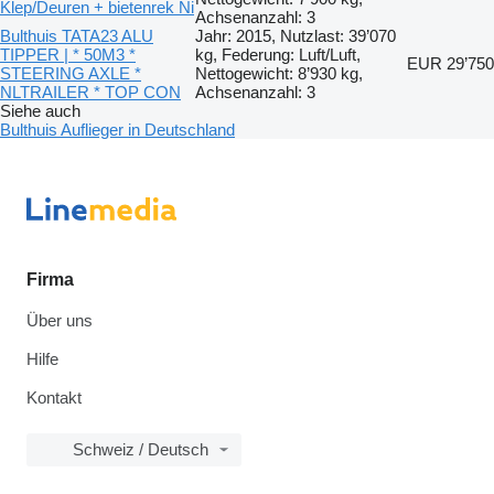
Klep/Deuren + bietenrek Ni
Achsenanzahl: 3
Bulthuis TATA23 ALU
Jahr: 2015, Nutzlast: 39’070
TIPPER | * 50M3 *
kg, Federung: Luft/Luft,
EUR 29’750
STEERING AXLE *
Nettogewicht: 8’930 kg,
NLTRAILER * TOP CON
Achsenanzahl: 3
Siehe auch
Bulthuis Auflieger in Deutschland
Firma
Über uns
Hilfe
Kontakt
Schweiz / Deutsch