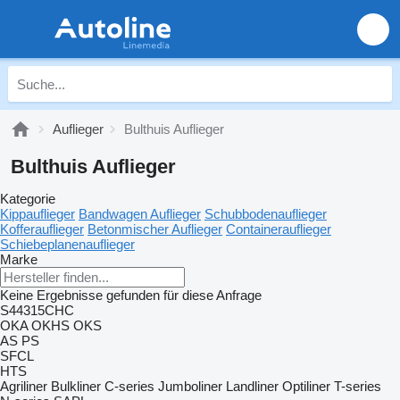
Auflieger
Bulthuis Auflieger
Bulthuis Auflieger
Kategorie
Kippauflieger
Bandwagen Auflieger
Schubbodenauflieger
Kofferauflieger
Betonmischer Auflieger
Containerauflieger
Schiebeplanenauflieger
Marke
Keine Ergebnisse gefunden für diese Anfrage
S44315CHC
OKA
OKHS
OKS
AS
PS
SFCL
HTS
Agriliner
Bulkliner
C-series
Jumboliner
Landliner
Optiliner
T-series