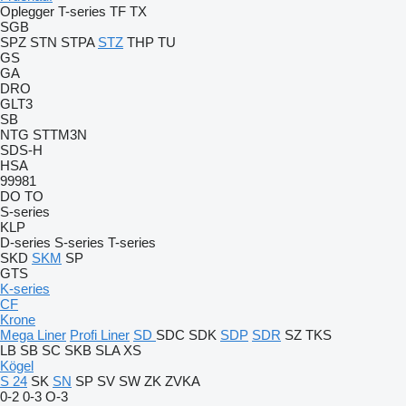
Oplegger
T-series
TF
TX
SGB
SPZ
STN
STPA
STZ
THP
TU
GS
GA
DRO
GLT3
SB
NTG
STTM3N
SDS-H
HSA
99981
DO
TO
S-series
KLP
D-series
S-series
T-series
SKD
SKM
SP
GTS
K-series
CF
Krone
Mega Liner
Profi Liner
SD
SDC
SDK
SDP
SDR
SZ
TKS
LB
SB
SC
SKB
SLA
XS
Kögel
S 24
SK
SN
SP
SV
SW
ZK
ZVKA
0-2
0-3
O-3