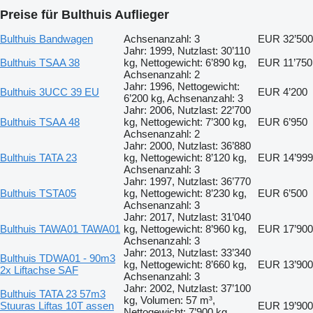
Preise für Bulthuis Auflieger
Bulthuis Bandwagen
Achsenanzahl: 3
EUR 32’500
Jahr: 1999, Nutzlast: 30’110
Bulthuis TSAA 38
kg, Nettogewicht: 6’890 kg,
EUR 11’750
Achsenanzahl: 2
Jahr: 1996, Nettogewicht:
Bulthuis 3UCC 39 EU
EUR 4’200
6’200 kg, Achsenanzahl: 3
Jahr: 2006, Nutzlast: 22’700
Bulthuis TSAA 48
kg, Nettogewicht: 7’300 kg,
EUR 6’950
Achsenanzahl: 2
Jahr: 2000, Nutzlast: 36’880
Bulthuis TATA 23
kg, Nettogewicht: 8’120 kg,
EUR 14’999
Achsenanzahl: 3
Jahr: 1997, Nutzlast: 36’770
Bulthuis TSTA05
kg, Nettogewicht: 8’230 kg,
EUR 6’500
Achsenanzahl: 3
Jahr: 2017, Nutzlast: 31’040
Bulthuis TAWA01 TAWA01
kg, Nettogewicht: 8’960 kg,
EUR 17’900
Achsenanzahl: 3
Jahr: 2013, Nutzlast: 33’340
Bulthuis TDWA01 - 90m3
kg, Nettogewicht: 8’660 kg,
EUR 13’900
2x Liftachse SAF
Achsenanzahl: 3
Jahr: 2002, Nutzlast: 37’100
Bulthuis TATA 23 57m3
kg, Volumen: 57 m³,
Stuuras Liftas 10T assen
EUR 19’900
Nettogewicht: 7’900 kg,