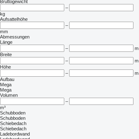
Bruttogewicht
–
kg
Aufsattelhöhe
–
mm
Abmessungen
Länge
–
m
Breite
–
m
Höhe
–
m
Aufbau
Mega
Mega
Volumen
–
m³
Schubboden
Schubboden
Schiebedach
Schiebedach
Ladebordwand