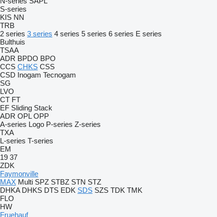
N-series
SAPL
S-series
KIS
NN
TRB
2 series
3 series
4 series
5 series
6 series
E series
Bulthuis
TSAA
ADR
BPDO
BPO
CCS
CHKS
CSS
CSD
Inogam
Tecnogam
SG
LVO
CT
FT
EF
Sliding
Stack
ADR
OPL
OPP
A-series
Logo
P-series
Z-series
TXA
L-series
T-series
EM
19
37
ZDK
Faymonville
MAX
Multi
SPZ
STBZ
STN
STZ
DHKA
DHKS
DTS
EDK
SDS
SZS
TDK
TMK
FLO
HW
Fruehauf