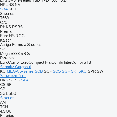
ET3
SXD
T-series
TBD
TPD
TXC
TXD
NPL
NS
NV
SBA
SCT
S-series
T669
C70
RHKS
RSBS
Premium
Euro
NS
ROC
Kaiser
Auriga
Formula
S-series
SP
Mega
S338
SR
ST
R-series
EuroCombi
EuroCompact
FlatCombi
InterCombi
STB
Schmitz Cargobull
KO
MEGA
S-series
SCB
SCF
SCS
SGF
SKI
SKO
SPR
SW
Schwarzmüller
HKS
S1
SK
SPA
CS
SF
SP
SGL
SLG
S-series
AM
TCH
4.SOU
F-series