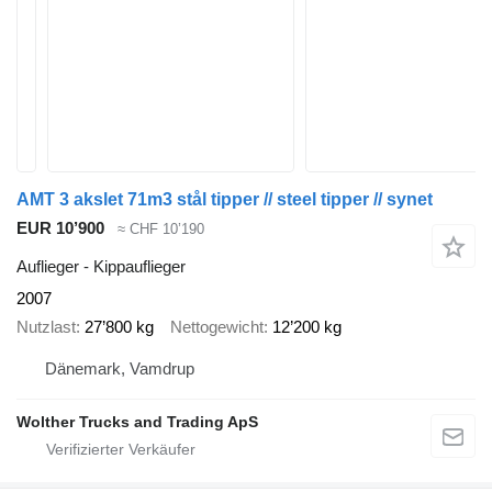
AMT 3 akslet 71m3 stål tipper // steel tipper // synet
EUR 10’900
≈ CHF 10’190
Auflieger - Kippauflieger
2007
Nutzlast
27’800 kg
Nettogewicht
12’200 kg
Dänemark, Vamdrup
Wolther Trucks and Trading ApS