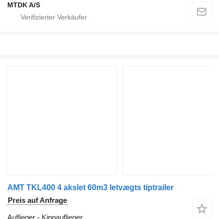
MTDK A/S
AMT TKL400 4 akslet 60m3 letvægts tiptrailer
Preis auf Anfrage
Auflieger - Kippauflieger