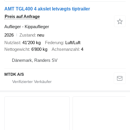
AMT TGL400 4 akslet letvægts tiptrailer
Preis auf Anfrage
Auflieger - Kippauflieger
2026
Zustand
neu
Nutzlast
41’200 kg
Federung
Luft/Luft
Nettogewicht
6’800 kg
Achsenanzahl
4
Dänemark, Randers SV
MTDK A/S