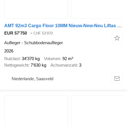
AMT 92m3 Cargo Floor 10MM Nieuw-New-Neu Liftas SAF
EUR 57’750
≈ CHF 53’970
Auflieger - Schubbodenauflieger
2026
Nutzlast
34’370 kg
Volumen
92 m³
Nettogewicht
7’630 kg
Achsenanzahl
3
Niederlande, Saasveld