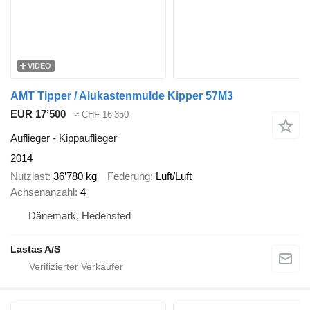
VIDEO
AMT Tipper / Alukastenmulde Kipper 57M3
EUR 17’500
≈ CHF 16’350
Auflieger - Kippauflieger
2014
Nutzlast
36’780 kg
Federung
Luft/Luft
Achsenanzahl
4
Dänemark, Hedensted
Lastas A/S