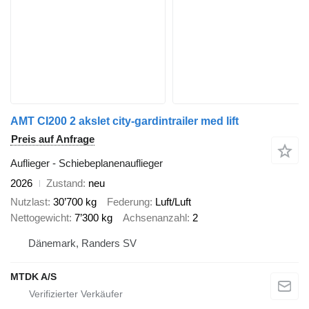
AMT CI200 2 akslet city-gardintrailer med lift
Preis auf Anfrage
Auflieger - Schiebeplanenauflieger
2026
Zustand
neu
Nutzlast
30’700 kg
Federung
Luft/Luft
Nettogewicht
7’300 kg
Achsenanzahl
2
Dänemark, Randers SV
MTDK A/S