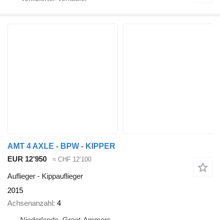
AMT 4 AXLE - BPW - KIPPER
EUR 12’950
≈ CHF 12’100
Auflieger - Kippauflieger
2015
Achsenanzahl
4
Niederlande, Groot-Ammers