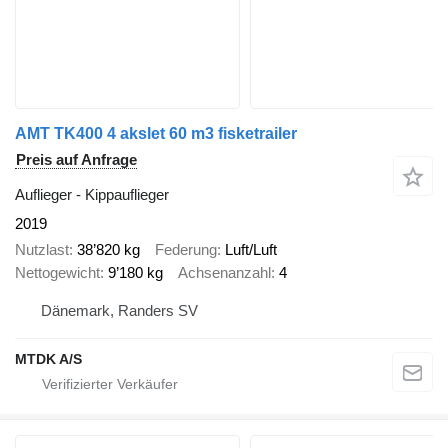
AMT TK400 4 akslet 60 m3 fisketrailer
Preis auf Anfrage
Auflieger - Kippauflieger
2019
Nutzlast
38’820 kg
Federung
Luft/Luft
Nettogewicht
9’180 kg
Achsenanzahl
4
Dänemark, Randers SV
MTDK A/S