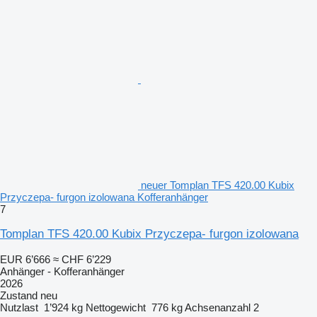
neuer Tomplan TFS 420.00 Kubix
Przyczepa- furgon izolowana Kofferanhänger
7
Tomplan TFS 420.00 Kubix Przyczepa- furgon izolowana
EUR 6’666
≈ CHF 6’229
Anhänger - Kofferanhänger
2026
Zustand
neu
Nutzlast
1’924 kg
Nettogewicht
776 kg
Achsenanzahl
2