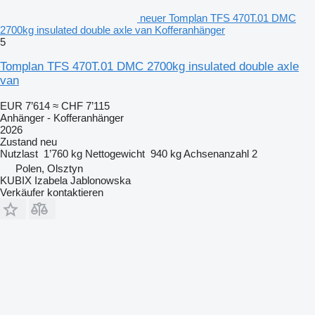
neuer Tomplan TFS 470T.01 DMC
2700kg insulated double axle van Kofferanhänger
5
Tomplan TFS 470T.01 DMC 2700kg insulated double axle
van
EUR 7’614
≈ CHF 7’115
Anhänger - Kofferanhänger
2026
Zustand
neu
Nutzlast
1’760 kg
Nettogewicht
940 kg
Achsenanzahl
2
Polen, Olsztyn
KUBIX Izabela Jablonowska
Verkäufer kontaktieren