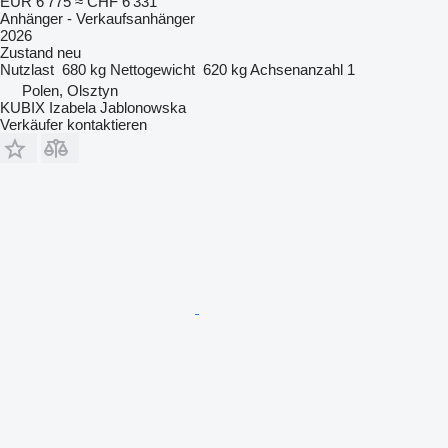
EUR 6’775
≈ CHF 6’331
Anhänger - Verkaufsanhänger
2026
Zustand
neu
Nutzlast
680 kg
Nettogewicht
620 kg
Achsenanzahl
1
Polen, Olsztyn
KUBIX Izabela Jablonowska
Verkäufer kontaktieren