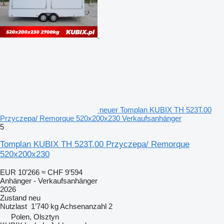
neuer Tomplan KUBIX TH 523T.00
Przyczepa/ Remorque 520x200x230 Verkaufsanhänger
5
Tomplan KUBIX TH 523T.00 Przyczepa/ Remorque
520x200x230
EUR 10’266
≈ CHF 9’594
Anhänger - Verkaufsanhänger
2026
Zustand
neu
Nutzlast
1’740 kg
Achsenanzahl
2
Polen, Olsztyn