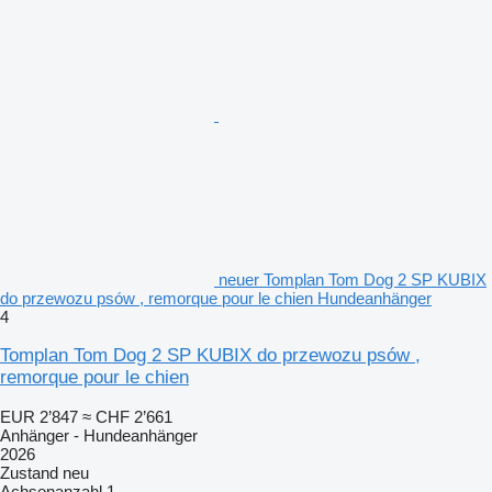
neuer Tomplan Tom Dog 2 SP KUBIX
do przewozu psów , remorque pour le chien Hundeanhänger
4
Tomplan Tom Dog 2 SP KUBIX do przewozu psów ,
remorque pour le chien
EUR 2’847
≈ CHF 2’661
Anhänger - Hundeanhänger
2026
Zustand
neu
Achsenanzahl
1