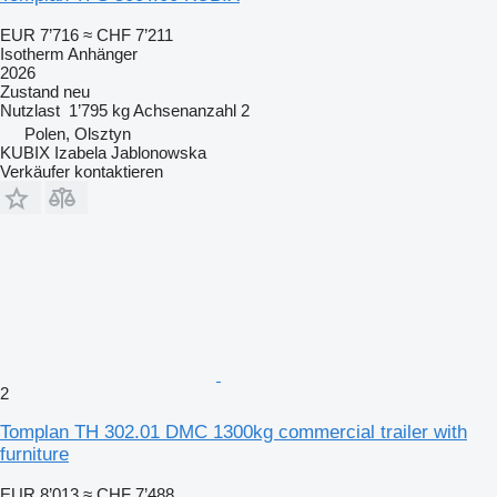
EUR 7’716
≈ CHF 7’211
Isotherm Anhänger
2026
Zustand
neu
Nutzlast
1’795 kg
Achsenanzahl
2
Polen, Olsztyn
KUBIX Izabela Jablonowska
Verkäufer kontaktieren
2
Tomplan TH 302.01 DMC 1300kg commercial trailer with
furniture
EUR 8’013
≈ CHF 7’488