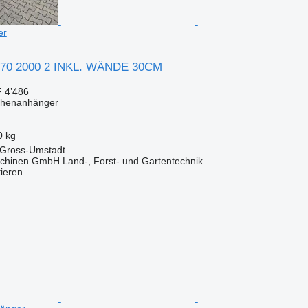
er
 170 2000 2 INKL. WÄNDE 30CM
 4’486
schenanhänger
0 kg
 Gross-Umstadt
chinen GmbH Land-, Forst- und Gartentechnik
tieren