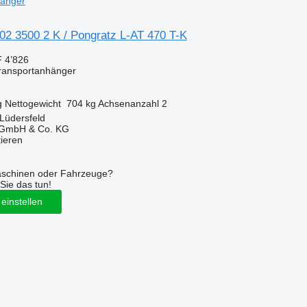
hänger
02 3500 2 K / Pongratz L-AT 470 T-K
 4’826
transportanhänger
g
Nettogewicht
704 kg
Achsenanzahl
2
Lüdersfeld
 GmbH & Co. KG
tieren
aschinen oder Fahrzeuge?
Sie das tun!
einstellen