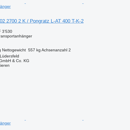
hänger
02 2700 2 K / Pongratz L-AT 400 T-K-2
 3’530
transportanhänger
g
Nettogewicht
557 kg
Achsenanzahl
2
Lüdersfeld
 GmbH & Co. KG
tieren
hänger