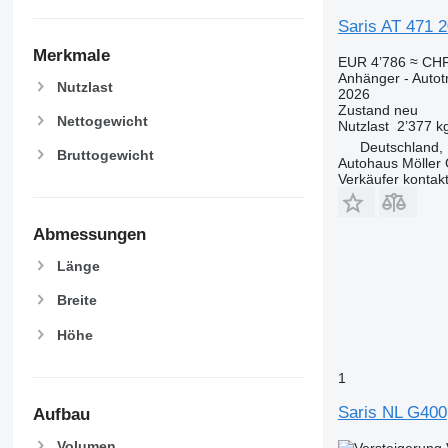
Saris AT 471 2
Merkmale
EUR 4’786
≈ CHF
Anhänger - Auto
Nutzlast
2026
Zustand
neu
Nettogewicht
Nutzlast
2’377 k
Deutschland, 
Bruttogewicht
Autohaus Möller
Verkäufer kontak
Abmessungen
Länge
Breite
Höhe
1
Saris NL G400
Aufbau
Volumen