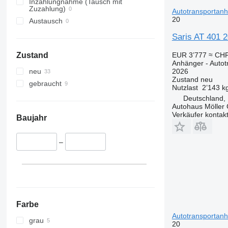
Inzahlungnahme (Tausch mit
Zuzahlung)
Autotransportan
20
Austausch
Saris AT 401 2
EUR 3’777
≈ CHF
Zustand
Anhänger - Auto
2026
neu
Zustand
neu
gebraucht
Nutzlast
2’143 k
Deutschland, 
Autohaus Möller
Verkäufer kontak
Baujahr
–
Farbe
Autotransportan
grau
20