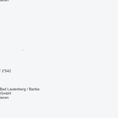
 2’542
Bad Lauterberg / Barbis
r GmbH
tieren