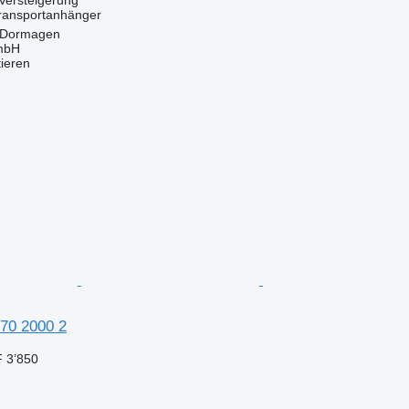
transportanhänger
 Dormagen
mbH
tieren
170 2000 2
 3’850