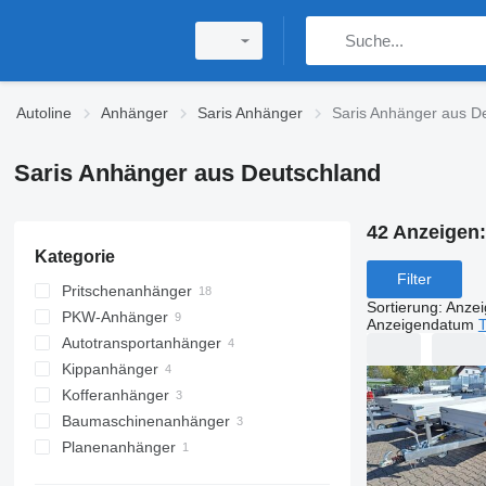
Autoline
Anhänger
Saris Anhänger
Saris Anhänger aus D
Saris Anhänger aus Deutschland
42 Anzeigen
Kategorie
Filter
Pritschenanhänger
Sortierung
:
Anze
PKW-Anhänger
Anzeigendatum
T
Autotransportanhänger
Kippanhänger
Kofferanhänger
Baumaschinenanhänger
Planenanhänger