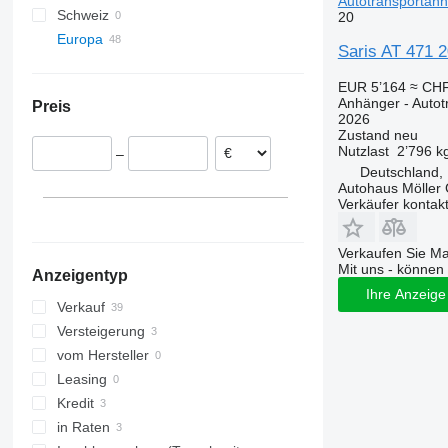
Autotransportan
Schweiz
20
T683
ZKO
Europa
T700
ZWF
Saris AT 471 2
Deutschland
T900
EUR 5’164
≈ CHF
Gross-Umstadt
Niederlande
Anhänger - Auto
Preis
Göttingen
Belgien
2026
Zustand
neu
Lüdersfeld
Nutzlast
2’796 k
–
Kirchlengern
Deutschland, 
Groß-Gerau
Autohaus Möller
Verkäufer kontak
Darmstadt
Dormagen
Verkaufen Sie M
Paderborn
Mit uns - können 
Anzeigentyp
alle anzeigen
Ihre Anzeige 
Verkauf
Versteigerung
vom Hersteller
Leasing
Kredit
in Raten