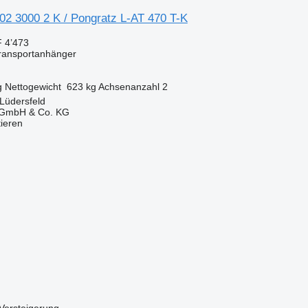
02 3000 2 K / Pongratz L-AT 470 T-K
 4’473
transportanhänger
g
Nettogewicht
623 kg
Achsenanzahl
2
Lüdersfeld
 GmbH & Co. KG
tieren
Versteigerung