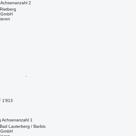
Achsenanzahl
2
Rietberg
r GmbH
tieren
 1’813
g
Achsenanzahl
1
Bad Lauterberg / Barbis
r GmbH
tieren